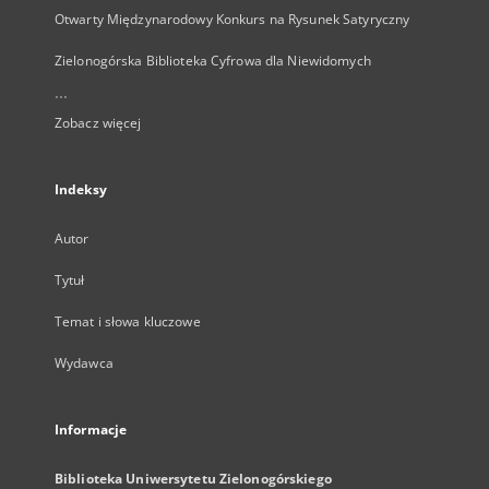
Otwarty Międzynarodowy Konkurs na Rysunek Satyryczny
Zielonogórska Biblioteka Cyfrowa dla Niewidomych
...
Zobacz więcej
Indeksy
Autor
Tytuł
Temat i słowa kluczowe
Wydawca
Informacje
Biblioteka Uniwersytetu Zielonogórskiego