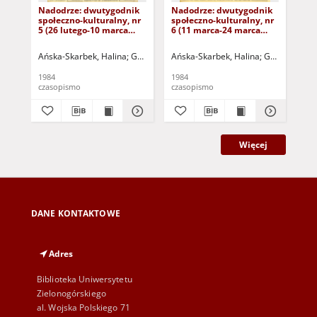
Nadodrze: dwutygodnik
Nadodrze: dwutygodnik
Na
społeczno-kulturalny, nr
społeczno-kulturalny, nr
spo
5 (26 lutego-10 marca
6 (11 marca-24 marca
3 (
1984)
1984)
19
Ańska-Skarbek, Halina
Grabowska, Lucyna
Ańska-Skarbek, Halina
Grochomalski, Piotr
Grabowska, 
Herma
Ańs
1984
1984
198
czasopismo
czasopismo
cza
Więcej
DANE KONTAKTOWE
Adres
Biblioteka Uniwersytetu
Zielonogórskiego
al. Wojska Polskiego 71