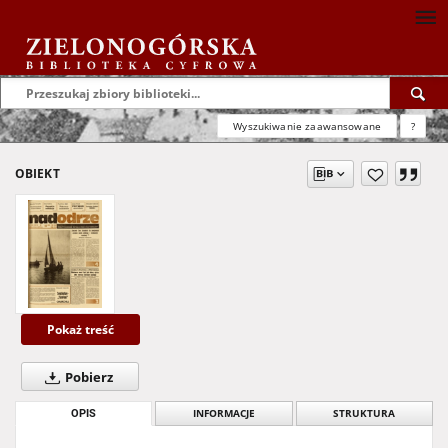
Wyszukiwanie zaawansowane
?
OBIEKT
Pokaż treść
Pobierz
OPIS
INFORMACJE
STRUKTURA