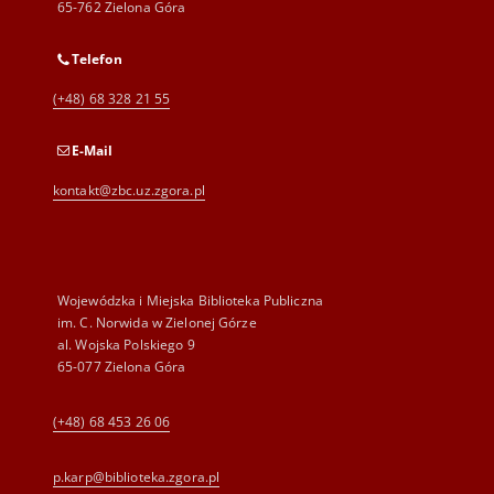
65-762 Zielona Góra
Telefon
(+48) 68 328 21 55
E-Mail
kontakt@zbc.uz.zgora.pl
Wojewódzka i Miejska Biblioteka Publiczna
im. C. Norwida w Zielonej Górze
al. Wojska Polskiego 9
65-077 Zielona Góra
(+48) 68 453 26 06
p.karp@biblioteka.zgora.pl