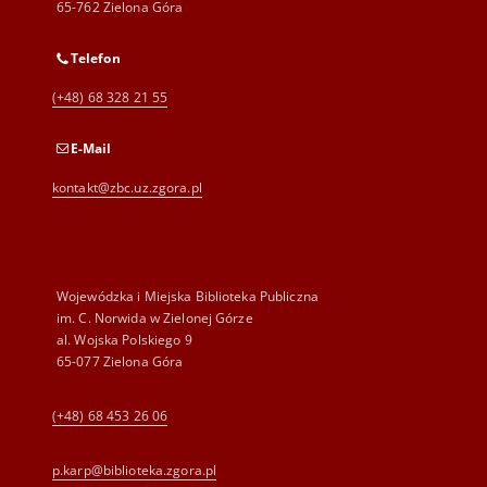
65-762 Zielona Góra
Telefon
(+48) 68 328 21 55
E-Mail
kontakt@zbc.uz.zgora.pl
Wojewódzka i Miejska Biblioteka Publiczna
im. C. Norwida w Zielonej Górze
al. Wojska Polskiego 9
65-077 Zielona Góra
(+48) 68 453 26 06
p.karp@biblioteka.zgora.pl