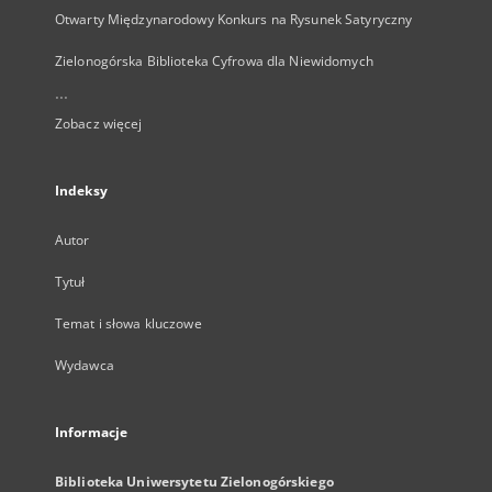
Otwarty Międzynarodowy Konkurs na Rysunek Satyryczny
Zielonogórska Biblioteka Cyfrowa dla Niewidomych
...
Zobacz więcej
Indeksy
Autor
Tytuł
Temat i słowa kluczowe
Wydawca
Informacje
Biblioteka Uniwersytetu Zielonogórskiego