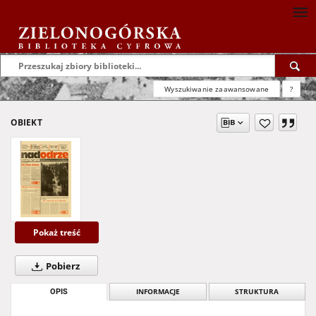
Wyszukiwanie zaawansowane
?
OBIEKT
Pokaż treść
Pobierz
OPIS
INFORMACJE
STRUKTURA