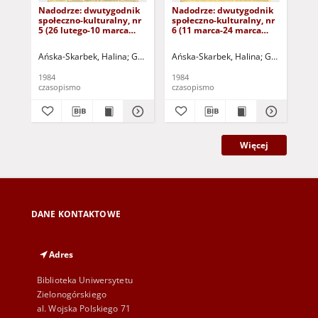
Nadodrze: dwutygodnik
Nadodrze: dwutygodnik
Na
społeczno-kulturalny, nr
społeczno-kulturalny, nr
spo
5 (26 lutego-10 marca
6 (11 marca-24 marca
3 (
1984)
1984)
19
Ańska-Skarbek, Halina
Grabowska, Lucyna
Ańska-Skarbek, Halina
Grochomalski, Piotr
Grabowska, 
Herma
Ańs
1984
1984
198
czasopismo
czasopismo
cza
Więcej
DANE KONTAKTOWE
Adres
Biblioteka Uniwersytetu
Zielonogórskiego
al. Wojska Polskiego 71