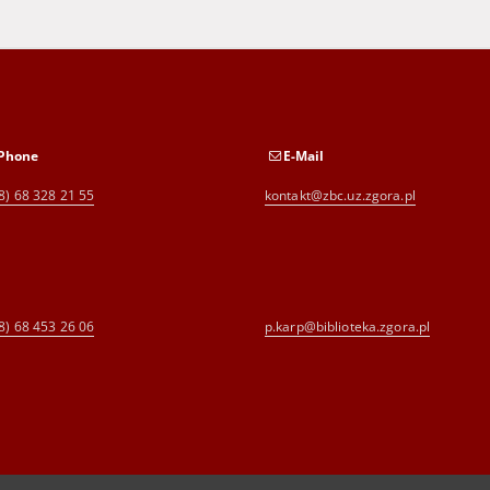
Phone
E-Mail
8) 68 328 21 55
kontakt@zbc.uz.zgora.pl
8) 68 453 26 06
p.karp@biblioteka.zgora.pl