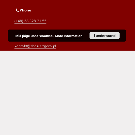
Phone
(+48) 68 328 21 55
E-Mail
I understand
This page uses 'cookies'.
More information
kontakt@zbc.uz.zgora.pl
Cyprian Norwid Voivodeship and
City Public Library
al. Wojska Polskiego 9
65-077 Zielona Góra
(+48) 68 453 26 06
p.karp@biblioteka.zgora.pl