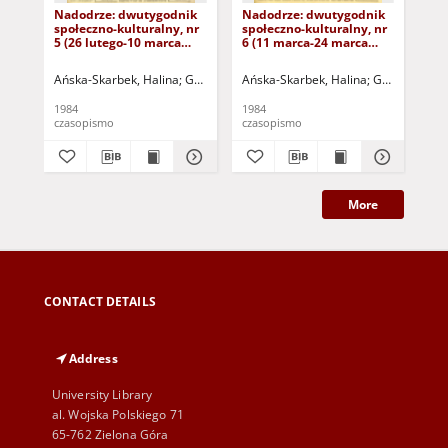
Nadodrze: dwutygodnik
Nadodrze: dwutygodnik
Na
społeczno-kulturalny, nr
społeczno-kulturalny, nr
spo
5 (26 lutego-10 marca
6 (11 marca-24 marca
3 (
1984)
1984)
19
Ańska-Skarbek, Halina
Grabowska, Lucyna
Ańska-Skarbek, Halina
Grochomalski, Piotr
Grabowska, 
Herma
Ańs
1984
1984
198
czasopismo
czasopismo
cza
More
CONTACT DETAILS
Address
University Library
al. Wojska Polskiego 71
65-762 Zielona Góra