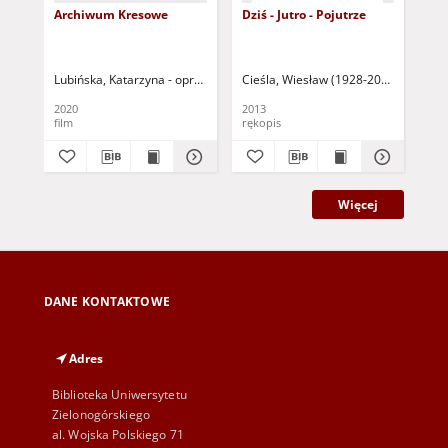
Archiwum Kresowe
Dziś - Jutro - Pojutrze
Soc
pr
pr
soc
= V
Lubińska, Katarzyna - oprac.
Cieśla, Wiesław (1928-2015 )
Rog
pra
ex
2020
2013
201
co
film
rękopis
art
soc
ph
Więcej
DANE KONTAKTOWE
Adres
Biblioteka Uniwersytetu
Zielonogórskiego
al. Wojska Polskiego 71