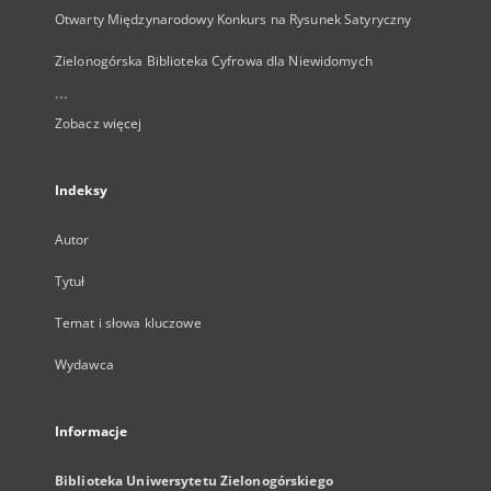
Otwarty Międzynarodowy Konkurs na Rysunek Satyryczny
Zielonogórska Biblioteka Cyfrowa dla Niewidomych
...
Zobacz więcej
Indeksy
Autor
Tytuł
Temat i słowa kluczowe
Wydawca
Informacje
Biblioteka Uniwersytetu Zielonogórskiego