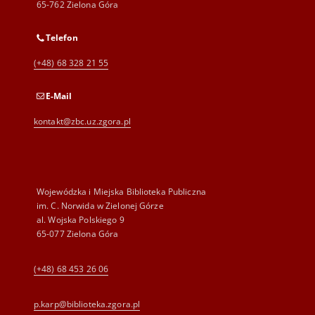
65-762 Zielona Góra
Telefon
(+48) 68 328 21 55
E-Mail
kontakt@zbc.uz.zgora.pl
Wojewódzka i Miejska Biblioteka Publiczna
im. C. Norwida w Zielonej Górze
al. Wojska Polskiego 9
65-077 Zielona Góra
(+48) 68 453 26 06
p.karp@biblioteka.zgora.pl