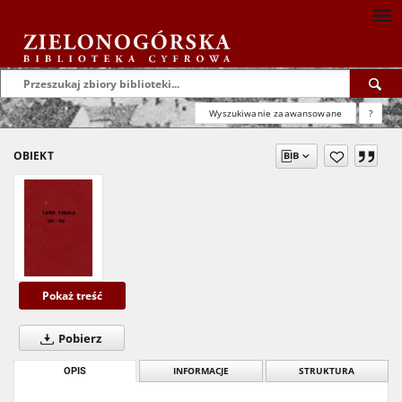
Wyszukiwanie zaawansowane
?
OBIEKT
Pokaż treść
Pobierz
OPIS
INFORMACJE
STRUKTURA