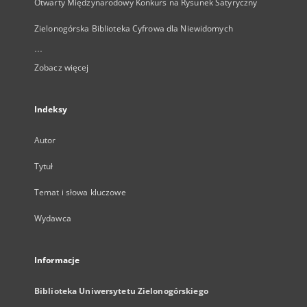
Otwarty Międzynarodowy Konkurs na Rysunek Satyryczny
Zielonogórska Biblioteka Cyfrowa dla Niewidomych
...
Zobacz więcej
Indeksy
Autor
Tytuł
Temat i słowa kluczowe
Wydawca
Informacje
Biblioteka Uniwersytetu Zielonogórskiego