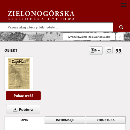
Wyszukiwanie zaawansowane
?
OBIEKT
Pokaż treść
Pobierz
OPIS
INFORMACJE
STRUKTURA