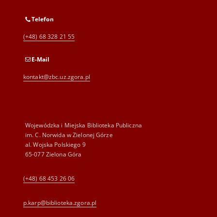
Telefon
(+48) 68 328 21 55
E-Mail
kontakt@zbc.uz.zgora.pl
Wojewódzka i Miejska Biblioteka Publiczna
im. C. Norwida w Zielonej Górze
al. Wojska Polskiego 9
65-077 Zielona Góra
(+48) 68 453 26 06
p.karp@biblioteka.zgora.pl