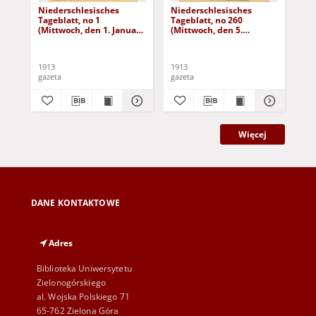
Niederschlesisches
Niederschlesisches
Ni
Tageblatt, no 1
Tageblatt, no 260
Tag
(Mittwoch, den 1. Januar
(Mittwoch, den 5.
(Do
1913)
November 1913)
No
1913
1913
191
gazeta
gazeta
gaz
Więcej
DANE KONTAKTOWE
Adres
Biblioteka Uniwersytetu
Zielonogórskiego
al. Wojska Polskiego 71
65-762 Zielona Góra