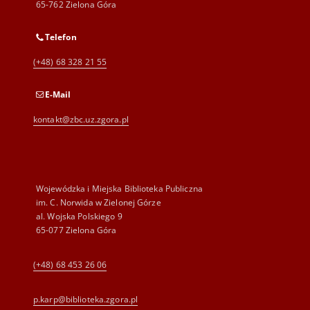
65-762 Zielona Góra
Telefon
(+48) 68 328 21 55
E-Mail
kontakt@zbc.uz.zgora.pl
Wojewódzka i Miejska Biblioteka Publiczna
im. C. Norwida w Zielonej Górze
al. Wojska Polskiego 9
65-077 Zielona Góra
(+48) 68 453 26 06
p.karp@biblioteka.zgora.pl