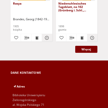
Rosya
Niederschlesisches
Ni
Tageblatt, no 102
Tag
(Grünberg i. Schl.,
(Gr
Dienstag, den 3. Mai
Fre
1898)
Brandes, Georg (1842-1927)
Sarnecka, M. - tł.
1905
1898
189
książka
gazeta
gaz
Więcej
DANE KONTAKTOWE
Adres
Biblioteka Uniwersytetu
Zielonogórskiego
al. Wojska Polskiego 71