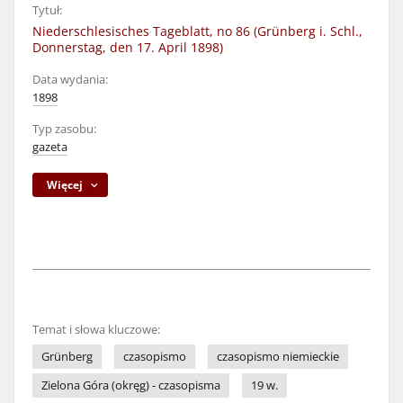
Tytuł:
Niederschlesisches Tageblatt, no 86 (Grünberg i. Schl.,
Donnerstag, den 17. April 1898)
Data wydania:
1898
Typ zasobu:
gazeta
Więcej
Temat i słowa kluczowe:
Grünberg
czasopismo
czasopismo niemieckie
Zielona Góra (okręg) - czasopisma
19 w.