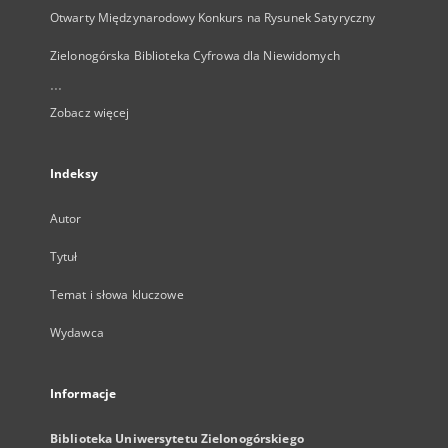
Otwarty Międzynarodowy Konkurs na Rysunek Satyryczny
Zielonogórska Biblioteka Cyfrowa dla Niewidomych
...
Zobacz więcej
Indeksy
Autor
Tytuł
Temat i słowa kluczowe
Wydawca
Informacje
Biblioteka Uniwersytetu Zielonogórskiego