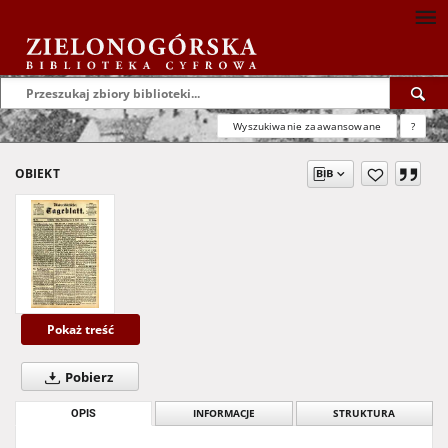
Wyszukiwanie zaawansowane
?
OBIEKT
Pokaż treść
Pobierz
OPIS
INFORMACJE
STRUKTURA