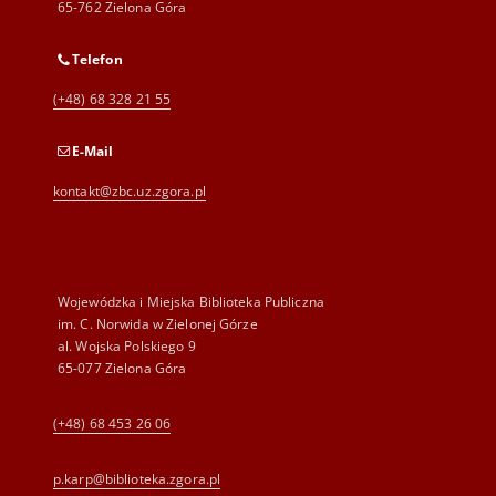
65-762 Zielona Góra
Telefon
(+48) 68 328 21 55
E-Mail
kontakt@zbc.uz.zgora.pl
Wojewódzka i Miejska Biblioteka Publiczna
im. C. Norwida w Zielonej Górze
al. Wojska Polskiego 9
65-077 Zielona Góra
(+48) 68 453 26 06
p.karp@biblioteka.zgora.pl