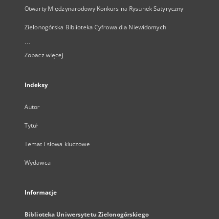
Otwarty Międzynarodowy Konkurs na Rysunek Satyryczny
Zielonogórska Biblioteka Cyfrowa dla Niewidomych
...
Zobacz więcej
Indeksy
Autor
Tytuł
Temat i słowa kluczowe
Wydawca
Informacje
Biblioteka Uniwersytetu Zielonogórskiego