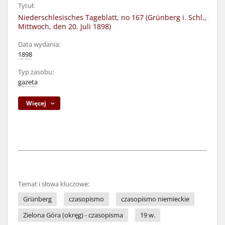
Tytuł:
Niederschlesisches Tageblatt, no 167 (Grünberg i. Schl.,
Mittwoch, den 20. Juli 1898)
Data wydania:
1898
Typ zasobu:
gazeta
Więcej
Temat i słowa kluczowe:
Grünberg
czasopismo
czasopismo niemieckie
Zielona Góra (okręg) - czasopisma
19 w.