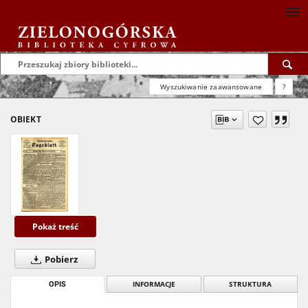
Wyszukiwanie zaawansowane
?
OBIEKT
Pokaż treść
Pobierz
OPIS
INFORMACJE
STRUKTURA