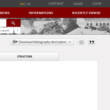
CONTRAST
LOGIN
SHARE
EN
PL
NDEXES
INFORMATIONS
RECENTLY VIEWED
 search
?
Download bibliography description
STRUCTURE