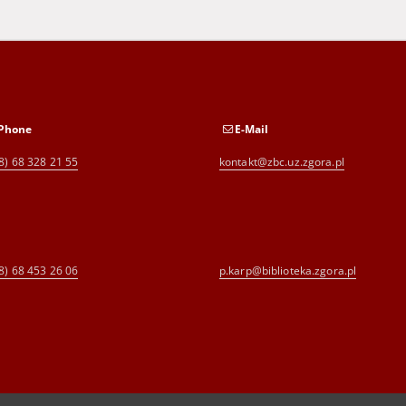
Phone
E-Mail
8) 68 328 21 55
kontakt@zbc.uz.zgora.pl
8) 68 453 26 06
p.karp@biblioteka.zgora.pl