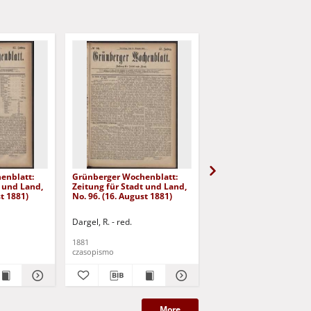
enblatt:
Grünberger Wochenblatt:
Grünberger Wochenbla
t und Land,
Zeitung für Stadt und Land,
Zeitung für Stadt und 
st 1881)
No. 96. (16. August 1881)
No. 95. (13. August 188
Dargel, R. - red.
Dargel, R. - red.
1881
1881
czasopismo
czasopismo
More