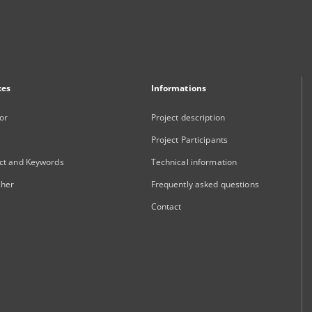
xes
Informations
or
Project description
Project Participants
ct and Keywords
Technical information
sher
Frequently asked questions
Contact