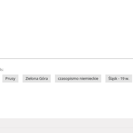
s:
Prusy
Zielona Góra
czasopismo niemieckie
Śląsk - 19 w.