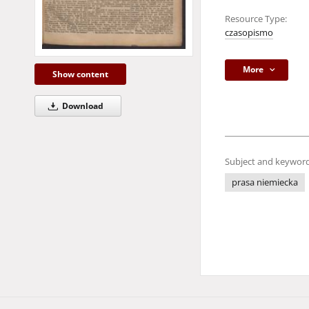
Resource Type:
czasopismo
More
Show content
Download
Subject and keyword
prasa niemiecka