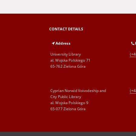
CONTACT DETAILS
Address
University Library
(+4
al. Wojska Polskiego 71
65-762 Zielona Góra
Cyprian Norwid Voivodeship and
(+4
City Public Library
al. Wojska Polskiego 9
65-077 Zielona Góra