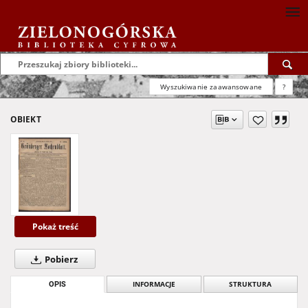
Wyszukiwanie zaawansowane
?
OBIEKT
Pokaż treść
Pobierz
OPIS
INFORMACJE
STRUKTURA