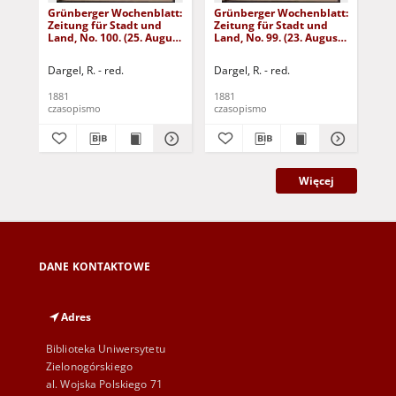
Grünberger Wochenblatt:
Grünberger Wochenblatt:
Gr
Zeitung für Stadt und
Zeitung für Stadt und
Zei
Land, No. 100. (25. August
Land, No. 99. (23. August
Lan
1881)
1881)
18
Dargel, R. - red.
Dargel, R. - red.
Dar
1881
1881
188
czasopismo
czasopismo
cza
Więcej
DANE KONTAKTOWE
Adres
Biblioteka Uniwersytetu
Zielonogórskiego
al. Wojska Polskiego 71