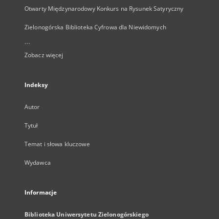
Otwarty Międzynarodowy Konkurs na Rysunek Satyryczny
Zielonogórska Biblioteka Cyfrowa dla Niewidomych
...
Zobacz więcej
Indeksy
Autor
Tytuł
Temat i słowa kluczowe
Wydawca
Informacje
Biblioteka Uniwersytetu Zielonogórskiego