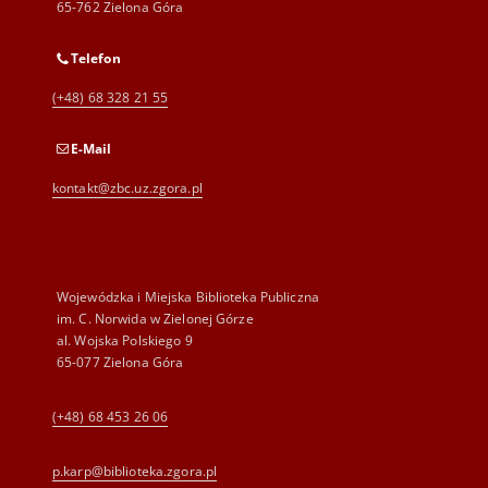
65-762 Zielona Góra
Telefon
(+48) 68 328 21 55
E-Mail
kontakt@zbc.uz.zgora.pl
Wojewódzka i Miejska Biblioteka Publiczna
im. C. Norwida w Zielonej Górze
al. Wojska Polskiego 9
65-077 Zielona Góra
(+48) 68 453 26 06
p.karp@biblioteka.zgora.pl