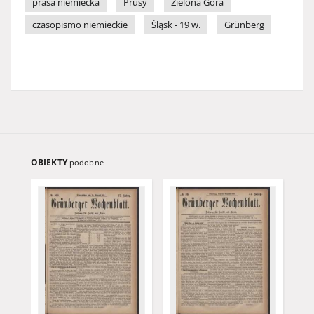
prasa niemiecka
Prusy
Zielona Góra
czasopismo niemieckie
Śląsk - 19 w.
Grünberg
OBIEKTY
podobne