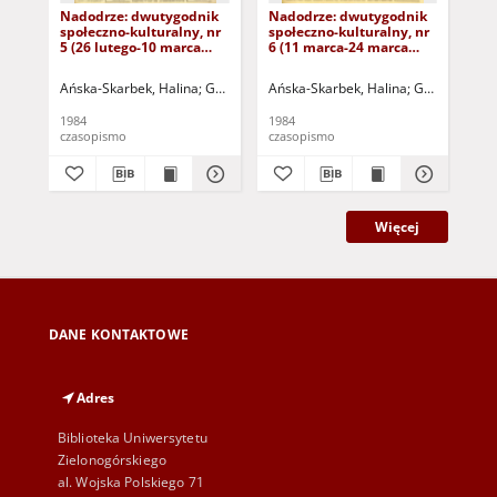
Nadodrze: dwutygodnik
Nadodrze: dwutygodnik
Na
społeczno-kulturalny, nr
społeczno-kulturalny, nr
spo
5 (26 lutego-10 marca
6 (11 marca-24 marca
3 (
1984)
1984)
19
Ańska-Skarbek, Halina
Grabowska, Lucyna
Ańska-Skarbek, Halina
Grochomalski, Piotr
Grabowska, 
Herma
Ańs
1984
1984
198
czasopismo
czasopismo
cza
Więcej
DANE KONTAKTOWE
Adres
Biblioteka Uniwersytetu
Zielonogórskiego
al. Wojska Polskiego 71