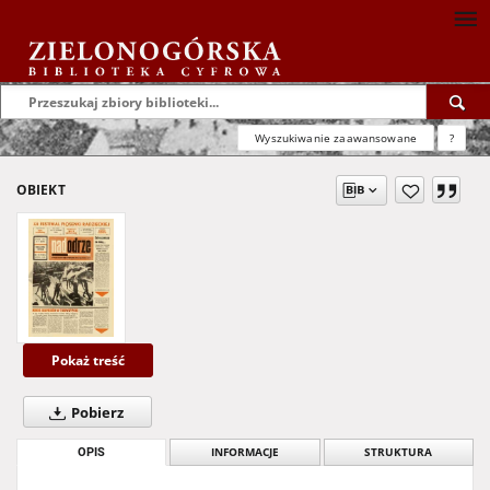
Wyszukiwanie zaawansowane
?
OBIEKT
Pokaż treść
Pobierz
OPIS
INFORMACJE
STRUKTURA