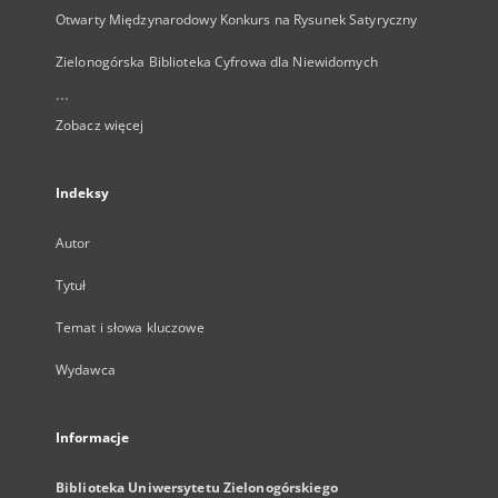
Otwarty Międzynarodowy Konkurs na Rysunek Satyryczny
Zielonogórska Biblioteka Cyfrowa dla Niewidomych
...
Zobacz więcej
Indeksy
Autor
Tytuł
Temat i słowa kluczowe
Wydawca
Informacje
Biblioteka Uniwersytetu Zielonogórskiego