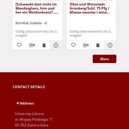
[Schwankt dort nicht im
Obst-und Weinstadt
[Au
Mondesglanz, him und
Grünberg/Schl. 75 Pfg /
wa
her ein Weidenkranz?...] /
Miasto owoców i wina
bra
Nie kołysze się w świetle
Zielona Góra/Śląsk 75
Son
księżycowym, tam i z
fenigów
Ślą
Korniluk, Izabela - tł.
Kop
powrotem wieniec
buj
wierzbowy?...]
bur
Gültig [data ważności] bis 31. Dezember 1921
Gültig [data ważności] bis 31. Dezembe
Gül
nie
notgeld
notgeld
not
More
CONTACT DETAILS
Address
University Library
al. Wojska Polskiego 71
65-762 Zielona Góra