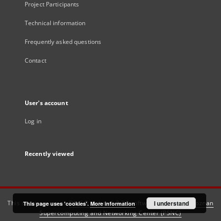
Project Participants
Technical information
Frequently asked questions
Contact
User's account
Log in
Recently viewed
This service runs on
DInGO dLibra 6.3.21
software created by
I understand
Poznan
This page uses 'cookies'.
More information
Supercomputing and Networking Center (PSNC)