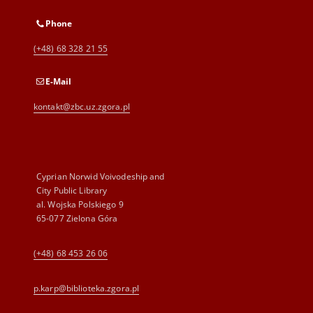
Phone
(+48) 68 328 21 55
E-Mail
kontakt@zbc.uz.zgora.pl
Cyprian Norwid Voivodeship and
City Public Library
al. Wojska Polskiego 9
65-077 Zielona Góra
(+48) 68 453 26 06
p.karp@biblioteka.zgora.pl