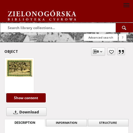
Advanced search
?
OBJECT
Show content
Download
DESCRIPTION
INFORMATION
STRUCTURE