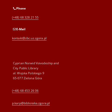
Phone
(+48) 68 328 21 55
E-Mail
kontakt@zbc.uz.zgora.pl
Cyprian Norwid Voivodeship and
City Public Library
al. Wojska Polskiego 9
65-077 Zielona Góra
(+48) 68 453 26 06
p.karp@biblioteka.zgora.pl