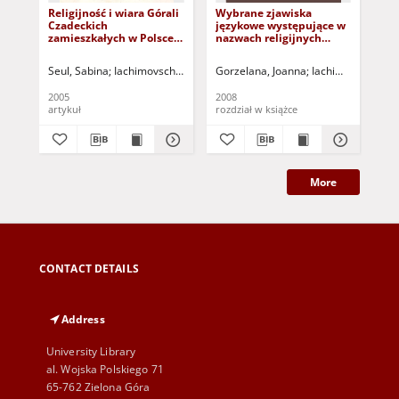
Religijność i wiara Górali
Wybrane zjawiska
Ko
Czadeckich
językowe występujące w
mi
zamieszkałych w Polsce
nazwach religijnych
na terenie gminy
górali czadeckich w
Brzeźnica
Bukowiny
Seul, Sabina
Iachimovschi, Stanislava - red.
Gorzelana, Joanna
Wieruszewska, Elżbieta - r
Iachimovschi, Stan
Ree
2005
2008
artykuł
rozdział w książce
poc
More
CONTACT DETAILS
Address
University Library
al. Wojska Polskiego 71
65-762 Zielona Góra