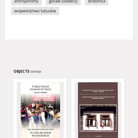
antroponimy
górale czadeccy
Brzeźnica
województwo lubuskie
OBJECTS
similar