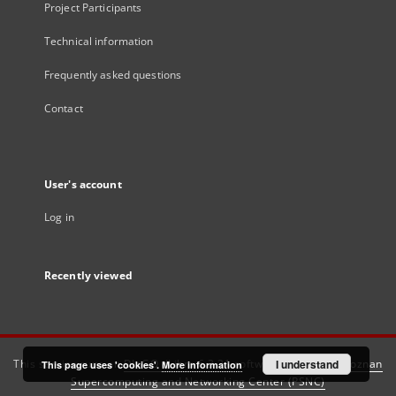
Project Participants
Technical information
Frequently asked questions
Contact
User's account
Log in
Recently viewed
This service runs on
DInGO dLibra 6.3.21
software created by
I understand
Poznan
This page uses 'cookies'.
More information
Supercomputing and Networking Center (PSNC)