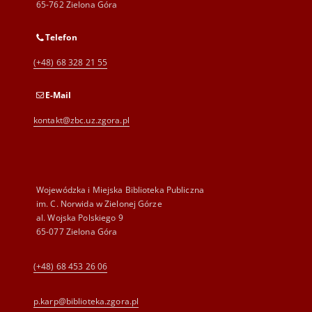
65-762 Zielona Góra
Telefon
(+48) 68 328 21 55
E-Mail
kontakt@zbc.uz.zgora.pl
Wojewódzka i Miejska Biblioteka Publiczna
im. C. Norwida w Zielonej Górze
al. Wojska Polskiego 9
65-077 Zielona Góra
(+48) 68 453 26 06
p.karp@biblioteka.zgora.pl