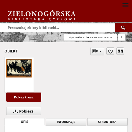
Wyszukiwanie zaawansowane
?
OBIEKT
Pokaż treść
Pobierz
OPIS
INFORMACJE
STRUKTURA