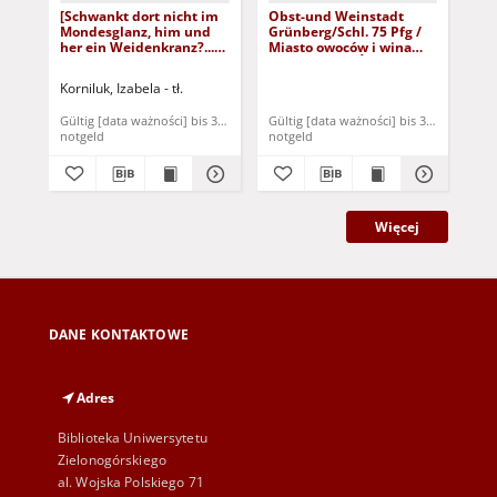
[Schwankt dort nicht im
Obst-und Weinstadt
[Au
Mondesglanz, him und
Grünberg/Schl. 75 Pfg /
wa
her ein Weidenkranz?...] /
Miasto owoców i wina
bra
Nie kołysze się w świetle
Zielona Góra/Śląsk 75
Son
księżycowym, tam i z
fenigów
Ślą
Korniluk, Izabela - tł.
Kop
powrotem wieniec
buj
wierzbowy?...]
bur
Gültig [data ważności] bis 31. Dezember 1921
Gültig [data ważności] bis 31. Dezembe
Gül
nie
notgeld
notgeld
not
Więcej
DANE KONTAKTOWE
Adres
Biblioteka Uniwersytetu
Zielonogórskiego
al. Wojska Polskiego 71