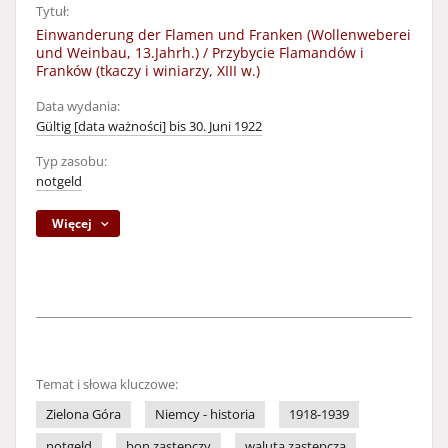
Tytuł:
Einwanderung der Flamen und Franken (Wollenweberei
und Weinbau, 13.Jahrh.) / Przybycie Flamandów i
Franków (tkaczy i winiarzy, XIII w.)
Data wydania:
Gültig [data ważności] bis 30. Juni 1922
Typ zasobu:
notgeld
Więcej
Temat i słowa kluczowe:
Zielona Góra
Niemcy - historia
1918-1939
notgeld
bon zastępczy
waluta zastępcza