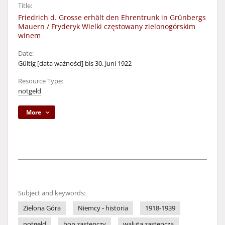
Title:
Friedrich d. Grosse erhält den Ehrentrunk in Grünbergs
Mauern / Fryderyk Wielki częstowany zielonogórskim
winem
Date:
Gültig [data ważności] bis 30. Juni 1922
Resource Type:
notgeld
More
Subject and keywords:
Zielona Góra
Niemcy - historia
1918-1939
notgeld
bon zastępczy
waluta zastępcza