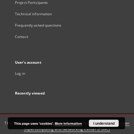
Project Participants
Technical information
Frequently asked questions
Contact
User's account
Log in
Recently viewed
This service runs on
DInGO dLibra 6.3.21
software created by
I understand
Poznan
This page uses 'cookies'.
More information
Supercomputing and Networking Center (PSNC)