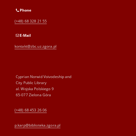
Phone
(+48) 68 328 21 55
E-Mail
kontakt@zbc.uz.zgora.pl
Cyprian Norwid Voivodeship and
City Public Library
al. Wojska Polskiego 9
65-077 Zielona Góra
(+48) 68 453 26 06
p.karp@biblioteka.zgora.pl