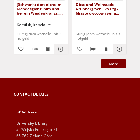
[Schwankt dort nicht im
Obst-und Weinstadt
[Au
Mondesglanz, him und
Grünberg/Schl. 75 Pfg /
wa
her ein Weidenkranz?...] /
Miasto owoców i wina
bra
Nie kołysze się w świetle
Zielona Góra/Śląsk 75
Son
księżycowym, tam i z
fenigów
Ślą
Korniluk, Izabela - tł.
Kop
powrotem wieniec
buj
wierzbowy?...]
bur
Gültig [data ważności] bis 31. Dezember 1921
Gültig [data ważności] bis 31. Dezembe
Gül
nie
notgeld
notgeld
not
More
CONTACT DETAILS
Address
University Library
al. Wojska Polskiego 71
65-762 Zielona Góra