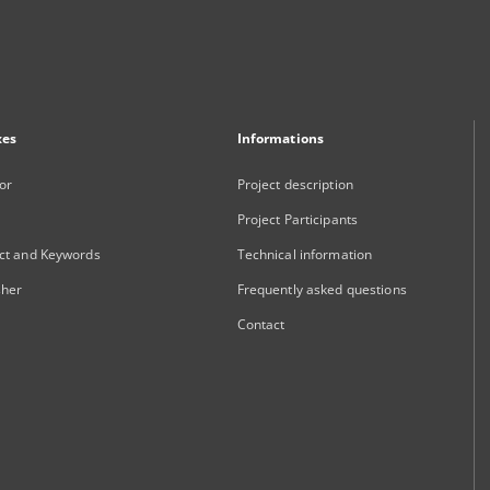
xes
Informations
or
Project description
Project Participants
ct and Keywords
Technical information
sher
Frequently asked questions
Contact