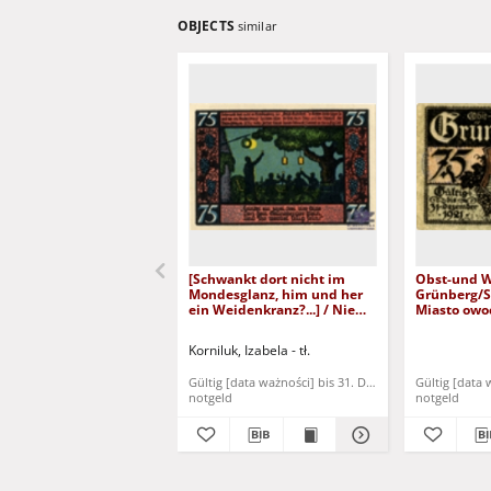
OBJECTS
similar
[Schwankt dort nicht im
Obst-und W
Mondesglanz, him und her
Grünberg/Sc
ein Weidenkranz?...] / Nie
Miasto owo
kołysze się w świetle
Zielona Gór
księżycowym, tam i z
fenigów
Korniluk, Izabela - tł.
powrotem wieniec
wierzbowy?...]
Gültig [data ważności] bis 31. Dezember 1921
Gültig [data
notgeld
notgeld