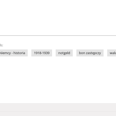
s:
Niemcy - historia
1918-1939
notgeld
bon zastępczy
wal