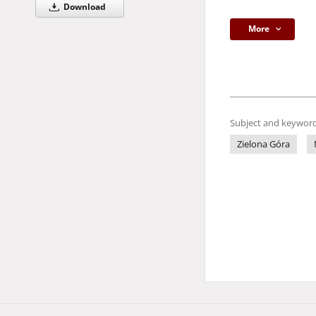
Download
More
Subject and keyword
Zielona Góra