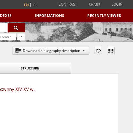
CONTRAST
LOGIN
SHARE
EN
PL
NDEXES
INFORMATIONS
RECENTLY VIEWED
 search
?
Download bibliography description
STRUCTURE
kczynny XIV-XV w.