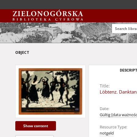
OBJECT
DESCRIPT
Title:
Löbtenz. Danktanz
Date:
Gültig [data ważności
Show content
Resource Type:
notgeld