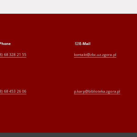
Phone
E-Mail
8) 68 328 21 55
kontakt@zbc.uz.zgora.pl
8) 68 453 26 06
p.karp@biblioteka.zgora.pl