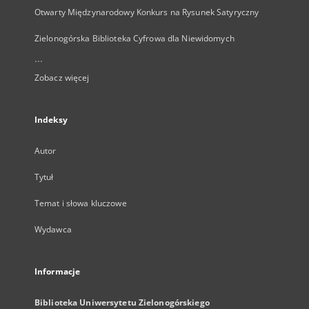
Otwarty Międzynarodowy Konkurs na Rysunek Satyryczny
Zielonogórska Biblioteka Cyfrowa dla Niewidomych
...
Zobacz więcej
Indeksy
Autor
Tytuł
Temat i słowa kluczowe
Wydawca
Informacje
Biblioteka Uniwersytetu Zielonogórskiego