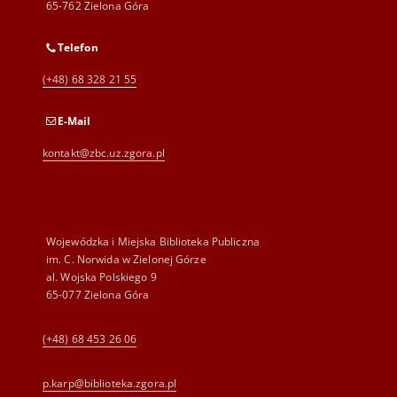
65-762 Zielona Góra
Telefon
(+48) 68 328 21 55
E-Mail
kontakt@zbc.uz.zgora.pl
Wojewódzka i Miejska Biblioteka Publiczna
im. C. Norwida w Zielonej Górze
al. Wojska Polskiego 9
65-077 Zielona Góra
(+48) 68 453 26 06
p.karp@biblioteka.zgora.pl