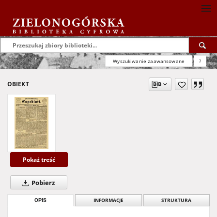
Wyszukiwanie zaawansowane
?
OBIEKT
Pokaż treść
Pobierz
OPIS
INFORMACJE
STRUKTURA