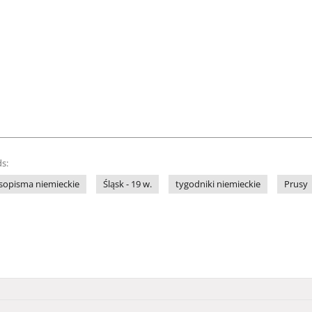
s:
sopisma niemieckie
Śląsk - 19 w.
tygodniki niemieckie
Prusy