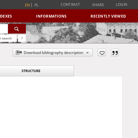
CONTRAST
LOGIN
SHARE
EN
PL
NDEXES
INFORMATIONS
RECENTLY VIEWED
 search
?
Download bibliography description
STRUCTURE