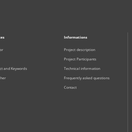
xes
Informations
or
Project description
Project Participants
ct and Keywords
Technical information
sher
Frequently asked questions
Contact