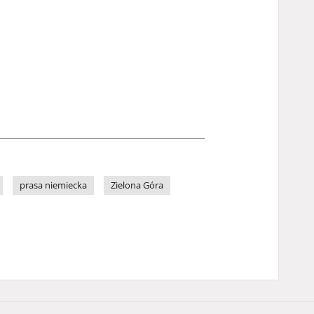
prasa niemiecka
Zielona Góra