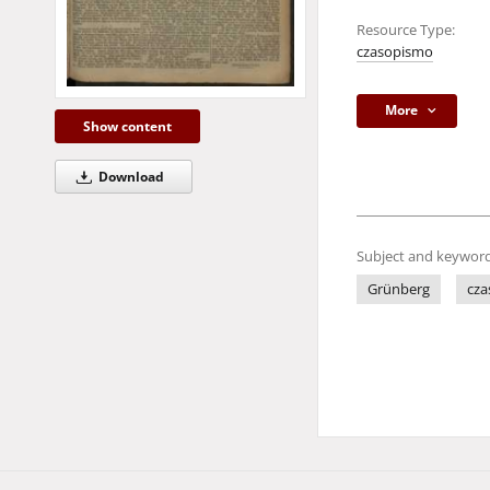
Resource Type:
czasopismo
More
Show content
Download
Subject and keyword
Grünberg
cza