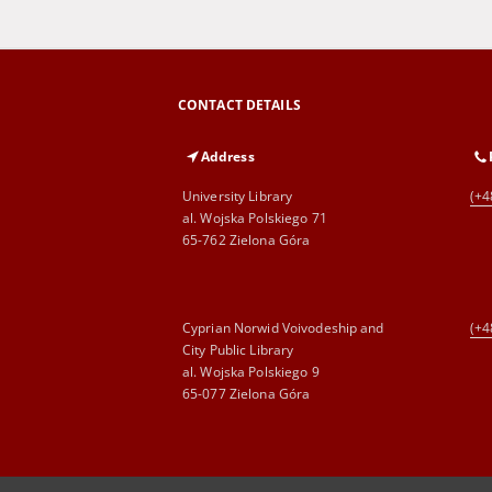
CONTACT DETAILS
Address
University Library
(+4
al. Wojska Polskiego 71
65-762 Zielona Góra
Cyprian Norwid Voivodeship and
(+4
City Public Library
al. Wojska Polskiego 9
65-077 Zielona Góra