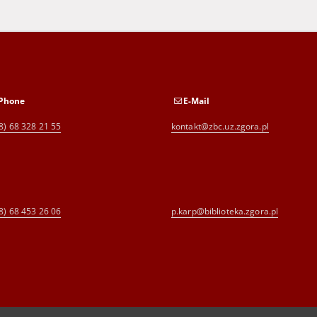
Phone
E-Mail
8) 68 328 21 55
kontakt@zbc.uz.zgora.pl
8) 68 453 26 06
p.karp@biblioteka.zgora.pl