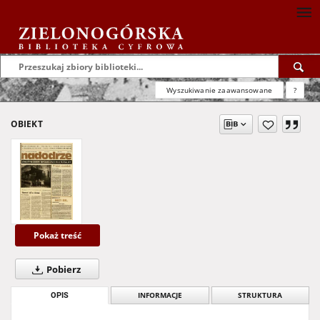
Wyszukiwanie zaawansowane
?
OBIEKT
Pokaż treść
Pobierz
OPIS
INFORMACJE
STRUKTURA