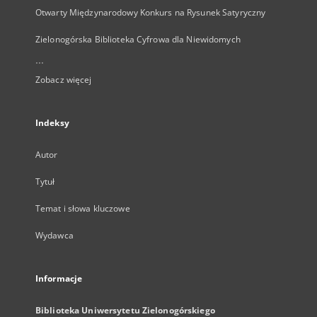
Otwarty Międzynarodowy Konkurs na Rysunek Satyryczny
Zielonogórska Biblioteka Cyfrowa dla Niewidomych
...
Zobacz więcej
Indeksy
Autor
Tytuł
Temat i słowa kluczowe
Wydawca
Informacje
Biblioteka Uniwersytetu Zielonogórskiego