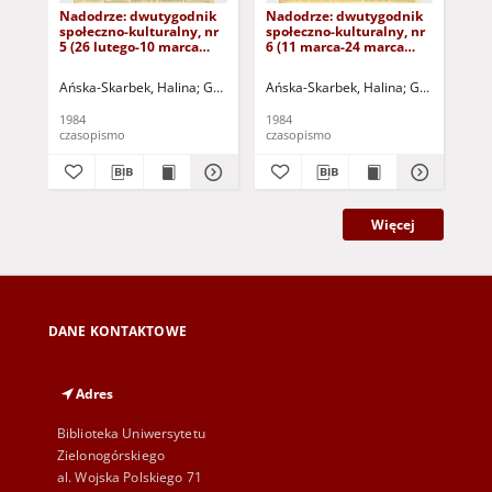
Nadodrze: dwutygodnik
Nadodrze: dwutygodnik
Na
społeczno-kulturalny, nr
społeczno-kulturalny, nr
spo
5 (26 lutego-10 marca
6 (11 marca-24 marca
3 (
1984)
1984)
19
Ańska-Skarbek, Halina
Grabowska, Lucyna
Ańska-Skarbek, Halina
Grochomalski, Piotr
Grabowska, 
Herma
Ańs
1984
1984
198
czasopismo
czasopismo
cza
Więcej
DANE KONTAKTOWE
Adres
Biblioteka Uniwersytetu
Zielonogórskiego
al. Wojska Polskiego 71