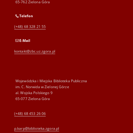
65-762 Zielona Góra
Telefon
(+48) 68 328 21 55
E-Mail
kontakt@zbc.uz.zgora.pl
Wojewódzka i Miejska Biblioteka Publiczna
im. C. Norwida w Zielonej Górze
al. Wojska Polskiego 9
65-077 Zielona Góra
(+48) 68 453 26 06
p.karp@biblioteka.zgora.pl