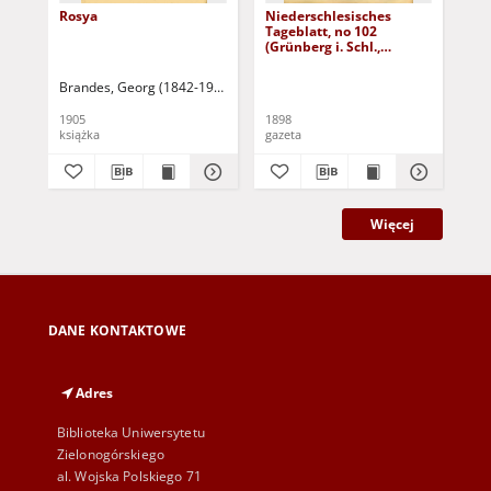
Rosya
Niederschlesisches
Ni
Tageblatt, no 102
Tag
(Grünberg i. Schl.,
(Gr
Dienstag, den 3. Mai
Fre
1898)
Brandes, Georg (1842-1927)
Sarnecka, M. - tł.
1905
1898
189
książka
gazeta
gaz
Więcej
DANE KONTAKTOWE
Adres
Biblioteka Uniwersytetu
Zielonogórskiego
al. Wojska Polskiego 71