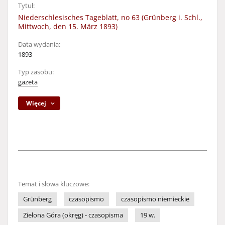
Tytuł:
Niederschlesisches Tageblatt, no 63 (Grünberg i. Schl.,
Mittwoch, den 15. März 1893)
Data wydania:
1893
Typ zasobu:
gazeta
Więcej
Temat i słowa kluczowe:
Grünberg
czasopismo
czasopismo niemieckie
Zielona Góra (okręg) - czasopisma
19 w.