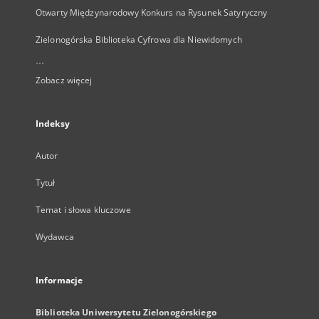
Otwarty Międzynarodowy Konkurs na Rysunek Satyryczny
Zielonogórska Biblioteka Cyfrowa dla Niewidomych
...
Zobacz więcej
Indeksy
Autor
Tytuł
Temat i słowa kluczowe
Wydawca
Informacje
Biblioteka Uniwersytetu Zielonogórskiego