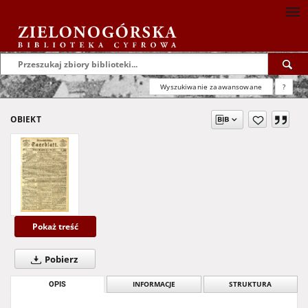
Wyszukiwanie zaawansowane
?
OBIEKT
Pokaż treść
Pobierz
OPIS
INFORMACJE
STRUKTURA