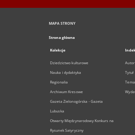
MAPA STRONY
Strona główna
Kolekcje
Inde
Dziedzictwo kulturowe
Autor
Nauka i dydaktyka
Tytuł
Regionalia
Temat
Archiwum Kresowe
Wyda
Gazeta Zielonogórska - Gazeta
Lubuska
Otwarty Międzynarodowy Konkurs na
Rysunek Satyryczny