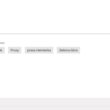
owe:
sk
Prusy
prasa niemiecka
Zielona Góra