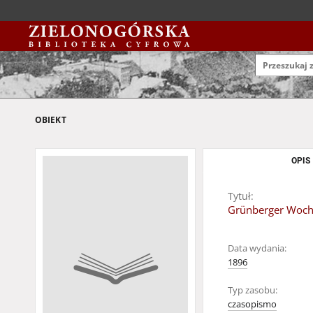
OBIEKT
OPIS
Tytuł:
Grünberger Wochen
Data wydania:
1896
Typ zasobu:
czasopismo