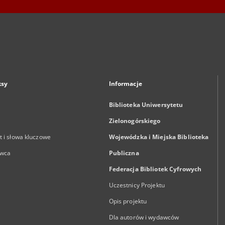
ksy
Informacje
Biblioteka Uniwersytetu
Zielonogórskiego
 i słowa kluczowe
Wojewódzka i Miejska Biblioteka
wca
Publiczna
Federacja Bibliotek Cyfrowych
Uczestnicy Projektu
Opis projektu
Dla autorów i wydawców