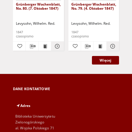
Grünberger Wochenblatt,
Grünberger Wochenblatt,
Gr
No. 80. (7. Oktober 1847)
No. 79. (4. Oktober 1847)
No.
18
Levysohn, Wilhelm. Red.
Levysohn, Wilhelm. Red.
Lev
1847
1847
184
czasopismo
czasopismo
cza
Więcej
DANE KONTAKTOWE
Adres
Biblioteka Uniwersytetu
Zielonogórskiego
al. Wojska Polskiego 71