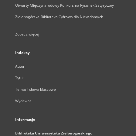
Otwarty Międzynarodowy Konkurs na Rysunek Satyryczny
Zielonogórska Biblioteka Cyfrowa dla Niewidomych
...
Zobacz więcej
Indeksy
Autor
Tytuł
Temat i słowa kluczowe
Wydawca
Informacje
Biblioteka Uniwersytetu Zielonogórskiego