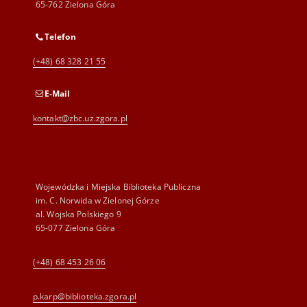
65-762 Zielona Góra
Telefon
(+48) 68 328 21 55
E-Mail
kontakt@zbc.uz.zgora.pl
Wojewódzka i Miejska Biblioteka Publiczna
im. C. Norwida w Zielonej Górze
al. Wojska Polskiego 9
65-077 Zielona Góra
(+48) 68 453 26 06
p.karp@biblioteka.zgora.pl