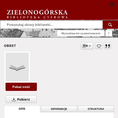
Wyszukiwanie zaawansowane
?
OBIEKT
Pokaż treść
Pobierz
OPIS
INFORMACJE
STRUKTURA