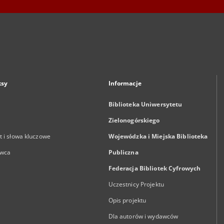
ksy
Informacje
Biblioteka Uniwersytetu
Zielonogórskiego
 i słowa kluczowe
Wojewódzka i Miejska Biblioteka
wca
Publiczna
Federacja Bibliotek Cyfrowych
Uczestnicy Projektu
Opis projektu
Dla autorów i wydawców