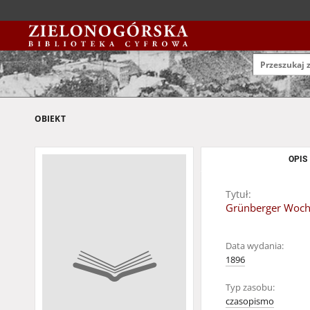
OBIEKT
OPIS
Tytuł:
Grünberger Wochen
Data wydania:
1896
Typ zasobu:
czasopismo