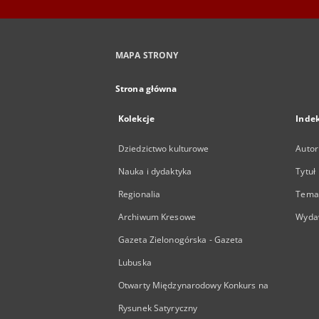
MAPA STRONY
Strona główna
Kolekcje
Inde
Dziedzictwo kulturowe
Autor
Nauka i dydaktyka
Tytuł
Regionalia
Temat
Archiwum Kresowe
Wyda
Gazeta Zielonogórska - Gazeta
Lubuska
Otwarty Międzynarodowy Konkurs na
Rysunek Satyryczny