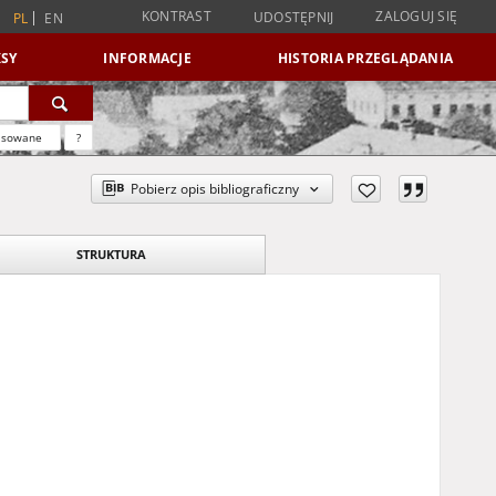
KONTRAST
ZALOGUJ SIĘ
UDOSTĘPNIJ
PL
EN
SY
INFORMACJE
HISTORIA PRZEGLĄDANIA
nsowane
?
Pobierz opis bibliograficzny
STRUKTURA