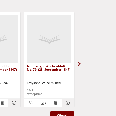
enblatt,
Grünberger Wochenblatt,
Grünberger Wochenbla
ember 1847)
No. 76. (23. September 1847)
No. 75. (20. September
. Red.
Levysohn, Wilhelm. Red.
Levysohn, Wilhelm. Red.
1847
1847
czasopismo
czasopismo
Więcej