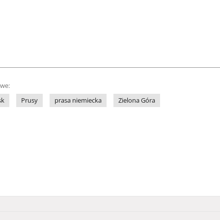
owe:
sk
Prusy
prasa niemiecka
Zielona Góra