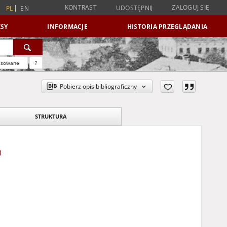
KONTRAST
ZALOGUJ SIĘ
UDOSTĘPNIJ
PL
EN
SY
INFORMACJE
HISTORIA PRZEGLĄDANIA
nsowane
?
Pobierz opis bibliograficzny
STRUKTURA
)