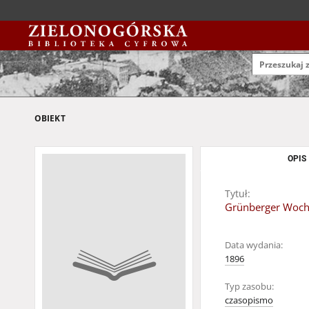
OBIEKT
OPIS
Tytuł:
Grünberger Woche
Data wydania:
1896
Typ zasobu:
czasopismo