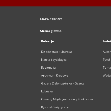
MAPA STRONY
Strona główna
Kolekcje
Inde
Dziedzictwo kulturowe
Autor
Nauka i dydaktyka
Tytuł
Regionalia
Temat
Archiwum Kresowe
Wyda
Gazeta Zielonogórska - Gazeta
Lubuska
Otwarty Międzynarodowy Konkurs na
Rysunek Satyryczny