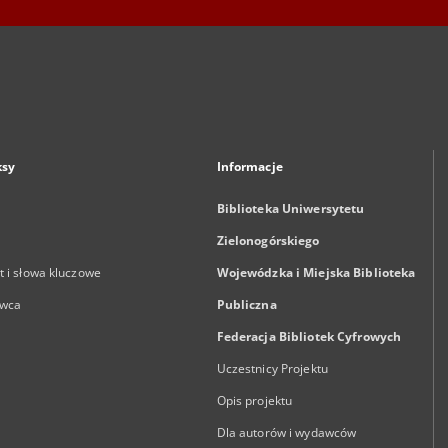
ksy
Informacje
Biblioteka Uniwersytetu
Zielonogórskiego
 i słowa kluczowe
Wojewódzka i Miejska Biblioteka
wca
Publiczna
Federacja Bibliotek Cyfrowych
Uczestnicy Projektu
Opis projektu
Dla autorów i wydawców