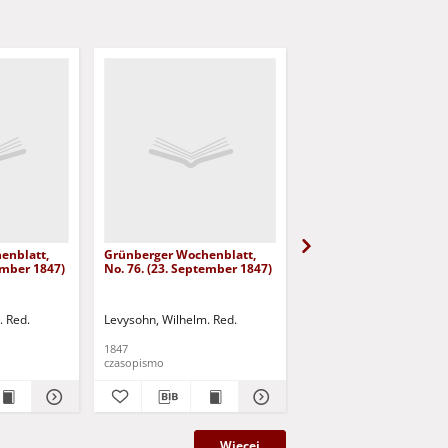
enblatt,
Grünberger Wochenblatt,
Grünberger Wochenbla
ember 1847)
No. 76. (23. September 1847)
No. 75. (20. September
. Red.
Levysohn, Wilhelm. Red.
Levysohn, Wilhelm. Red.
1847
1847
czasopismo
czasopismo
Więcej