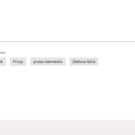
owe:
sk
Prusy
prasa niemiecka
Zielona Góra