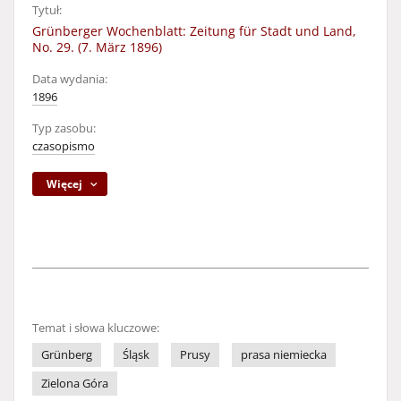
Tytuł:
Grünberger Wochenblatt: Zeitung für Stadt und Land,
No. 29. (7. März 1896)
Data wydania:
1896
Typ zasobu:
czasopismo
Więcej
Temat i słowa kluczowe:
Grünberg
Śląsk
Prusy
prasa niemiecka
Zielona Góra