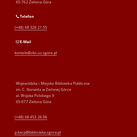
65-762 Zielona Góra
Telefon
(+48) 68 328 21 55
E-Mail
kontakt@zbc.uz.zgora.pl
Wojewódzka i Miejska Biblioteka Publiczna
im. C. Norwida w Zielonej Górze
al. Wojska Polskiego 9
65-077 Zielona Góra
(+48) 68 453 26 06
p.karp@biblioteka.zgora.pl