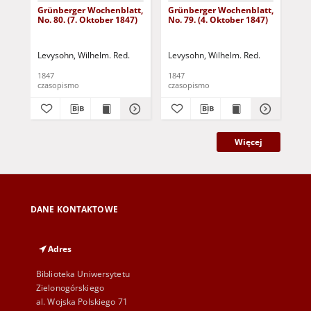
Grünberger Wochenblatt,
Grünberger Wochenblatt,
Gr
No. 80. (7. Oktober 1847)
No. 79. (4. Oktober 1847)
No.
18
Levysohn, Wilhelm. Red.
Levysohn, Wilhelm. Red.
Lev
1847
1847
184
czasopismo
czasopismo
cza
Więcej
DANE KONTAKTOWE
Adres
Biblioteka Uniwersytetu
Zielonogórskiego
al. Wojska Polskiego 71