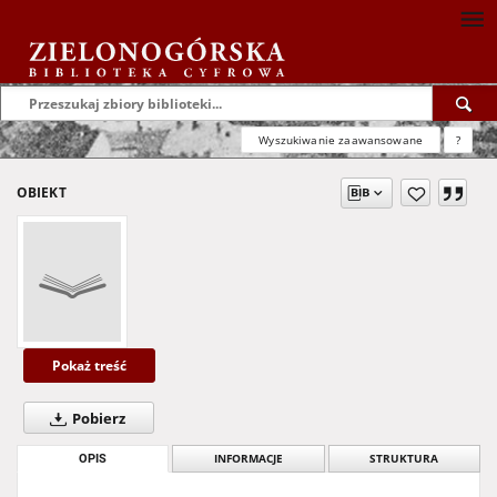
Wyszukiwanie zaawansowane
?
OBIEKT
Pokaż treść
Pobierz
OPIS
INFORMACJE
STRUKTURA