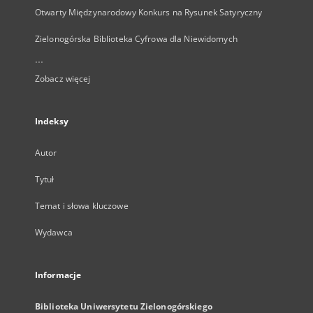
Otwarty Międzynarodowy Konkurs na Rysunek Satyryczny
Zielonogórska Biblioteka Cyfrowa dla Niewidomych
...
Zobacz więcej
Indeksy
Autor
Tytuł
Temat i słowa kluczowe
Wydawca
Informacje
Biblioteka Uniwersytetu Zielonogórskiego