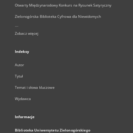
Otwarty Międzynarodowy Konkurs na Rysunek Satyryczny
Zielonogórska Biblioteka Cyfrowa dla Niewidomych
...
Zobacz więcej
Indeksy
Autor
Tytuł
Temat i słowa kluczowe
Wydawca
Informacje
Biblioteka Uniwersytetu Zielonogórskiego