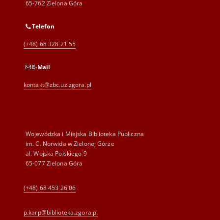
65-762 Zielona Góra
Telefon
(+48) 68 328 21 55
E-Mail
kontakt@zbc.uz.zgora.pl
Wojewódzka i Miejska Biblioteka Publiczna
im. C. Norwida w Zielonej Górze
al. Wojska Polskiego 9
65-077 Zielona Góra
(+48) 68 453 26 06
p.karp@biblioteka.zgora.pl