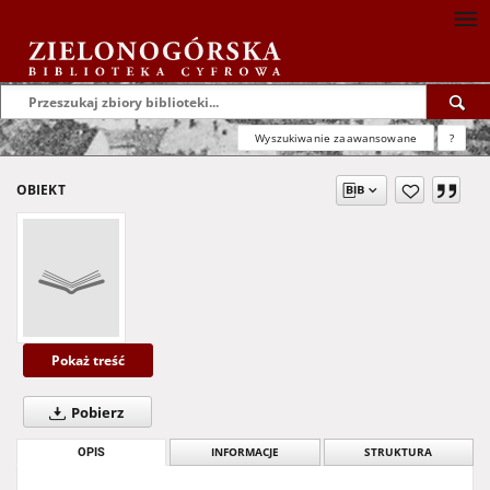
Wyszukiwanie zaawansowane
?
OBIEKT
Pokaż treść
Pobierz
OPIS
INFORMACJE
STRUKTURA