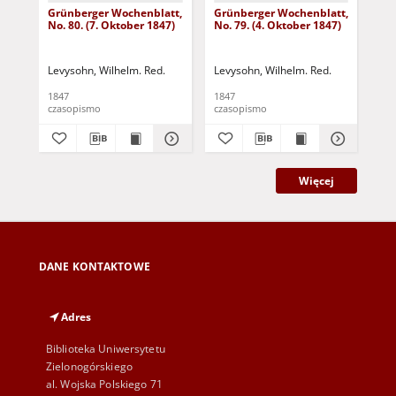
Grünberger Wochenblatt,
Grünberger Wochenblatt,
Gr
No. 80. (7. Oktober 1847)
No. 79. (4. Oktober 1847)
No.
18
Levysohn, Wilhelm. Red.
Levysohn, Wilhelm. Red.
Lev
1847
1847
184
czasopismo
czasopismo
cza
Więcej
DANE KONTAKTOWE
Adres
Biblioteka Uniwersytetu
Zielonogórskiego
al. Wojska Polskiego 71