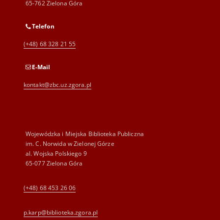
65-762 Zielona Góra
Telefon
(+48) 68 328 21 55
E-Mail
kontakt@zbc.uz.zgora.pl
Wojewódzka i Miejska Biblioteka Publiczna
im. C. Norwida w Zielonej Górze
al. Wojska Polskiego 9
65-077 Zielona Góra
(+48) 68 453 26 06
p.karp@biblioteka.zgora.pl