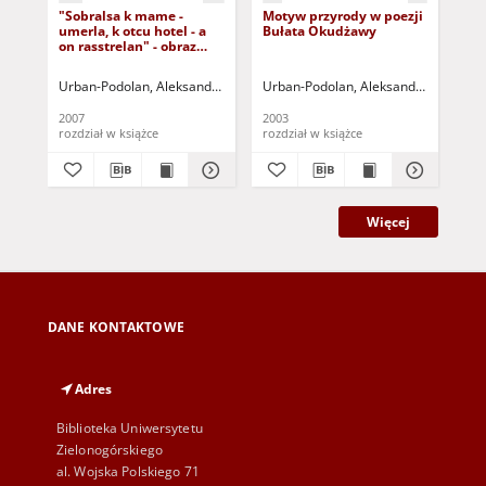
"Sobralsa k mame -
Motyw przyrody w poezji
Per
umerla, k otcu hotel - a
Bułata Okudżawy
"ab
on rasstrelan" - obraz
Bu
rodziców w poezji Bułata
Okudżawy
Urban-Podolan, Aleksandra (1974- )
Urban-Podolan, Aleksandra (1974- )
Urb
2007
2003
200
rozdział w książce
rozdział w książce
roz
Więcej
DANE KONTAKTOWE
Adres
Biblioteka Uniwersytetu
Zielonogórskiego
al. Wojska Polskiego 71