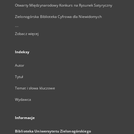
Otwarty Międzynarodowy Konkurs na Rysunek Satyryczny
Zielonogórska Biblioteka Cyfrowa dla Niewidomych
...
Zobacz więcej
Indeksy
Autor
Tytuł
Temat i słowa kluczowe
Wydawca
Informacje
Biblioteka Uniwersytetu Zielonogórskiego