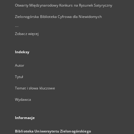
Otwarty Międzynarodowy Konkurs na Rysunek Satyryczny
Zielonogórska Biblioteka Cyfrowa dla Niewidomych
...
Zobacz więcej
Indeksy
Autor
Tytuł
Temat i słowa kluczowe
Wydawca
Informacje
Biblioteka Uniwersytetu Zielonogórskiego