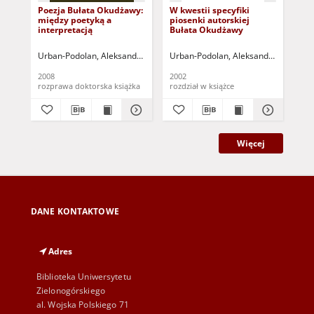
Poezja Bułata Okudżawy:
W kwestii specyfiki
"S
między poetyką a
piosenki autorskiej
ume
interpretacją
Bułata Okudżawy
on 
rod
Ok
Urban-Podolan, Aleksandra (1974- )
Urban-Podolan, Aleksandra (1974- )
Urb
2008
2002
200
rozprawa doktorska książka
rozdział w książce
roz
Więcej
DANE KONTAKTOWE
Adres
Biblioteka Uniwersytetu
Zielonogórskiego
al. Wojska Polskiego 71