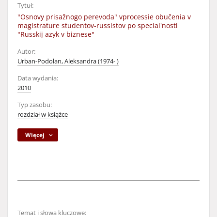
Tytuł:
"Osnovy prisažnogo perevoda" vprocessie obučenia v
magistrature studentov-russistov po special'nosti
"Russkij azyk v biznese"
Autor:
Urban-Podolan, Aleksandra (1974- )
Data wydania:
2010
Typ zasobu:
rozdział w książce
Więcej
Temat i słowa kluczowe: