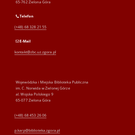
65-762 Zielona Góra
Telefon
(+48) 68 328 21 55
E-Mail
kontakt@zbc.uz.zgora.pl
Wojewódzka i Miejska Biblioteka Publiczna
im. C. Norwida w Zielonej Górze
al. Wojska Polskiego 9
65-077 Zielona Góra
(+48) 68 453 26 06
p.karp@biblioteka.zgora.pl