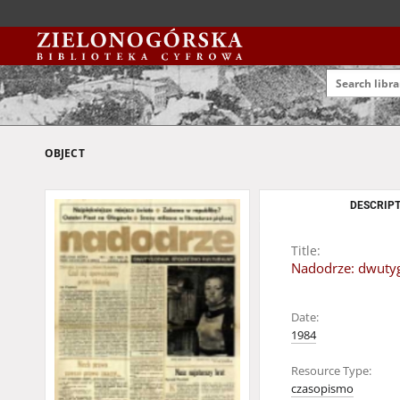
OBJECT
DESCRIPT
Title:
Nadodrze: dwutygo
Date:
1984
Resource Type:
czasopismo