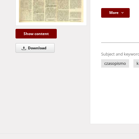
More
Show content
Download
Subject and keyword
czasopismo
k