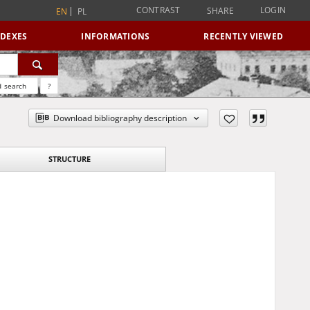
CONTRAST
LOGIN
SHARE
EN
PL
NDEXES
INFORMATIONS
RECENTLY VIEWED
 search
?
Download bibliography description
STRUCTURE