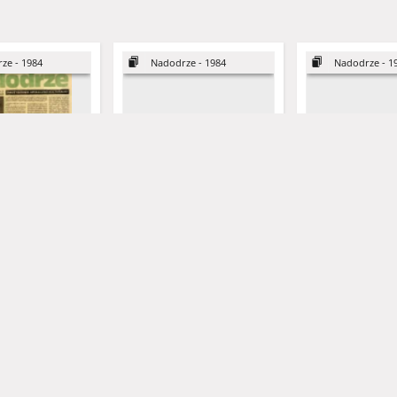
ze - 1984
Nadodrze - 1984
Nadodrze - 1
dwutygodnik
Nadodrze: dwutygodnik
Nadodrze: dwuty
ulturalny, nr 6
społeczno-kulturalny, nr 3
społeczno-kultura
24 marca 1984)
(29 stycznia-11 lutego 1984)
(12 lutego-25 lut
ek, Halina
omalski, Piotr
Grabowska, Lucyna
Hermanowicz, Leszek
Ańska-Skarbek, Halina
Grochomalski, Piotr
Horowicz, Michał
Grabowska, Lucyna
Hermanowicz, Leszek
Koniusz, Janusz (1934-20
Ańska-Skarbek, Ha
Grochomalsk
Horow
1984
1984
czasopismo
czasopismo