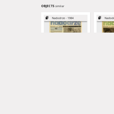
OBJECTS
similar
Nadodrze - 1984
Nadodr
Nadodrze: dwutygodnik
Nadodrze: 
społeczno-kulturalny, nr 5
społeczno-k
(26 lutego-10 marca 1984)
(11 marca-
Ańska-Skarbek, Halina
Grabowska, Lucyna
Ańska-Skarb
Groch
1984
1984
czasopismo
czasopismo