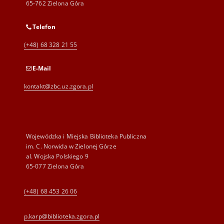
65-762 Zielona Góra
Telefon
(+48) 68 328 21 55
E-Mail
kontakt@zbc.uz.zgora.pl
Wojewódzka i Miejska Biblioteka Publiczna
im. C. Norwida w Zielonej Górze
al. Wojska Polskiego 9
65-077 Zielona Góra
(+48) 68 453 26 06
p.karp@biblioteka.zgora.pl