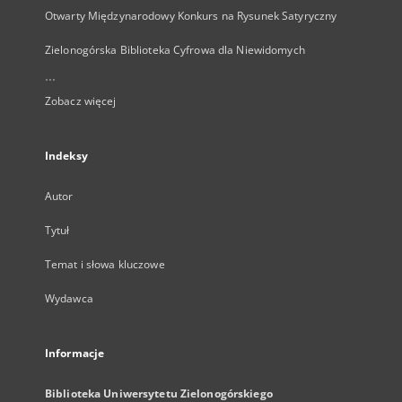
Otwarty Międzynarodowy Konkurs na Rysunek Satyryczny
Zielonogórska Biblioteka Cyfrowa dla Niewidomych
...
Zobacz więcej
Indeksy
Autor
Tytuł
Temat i słowa kluczowe
Wydawca
Informacje
Biblioteka Uniwersytetu Zielonogórskiego