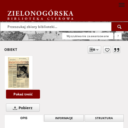
Wyszukiwanie zaawansowane
?
OBIEKT
Pokaż treść
Pobierz
OPIS
INFORMACJE
STRUKTURA