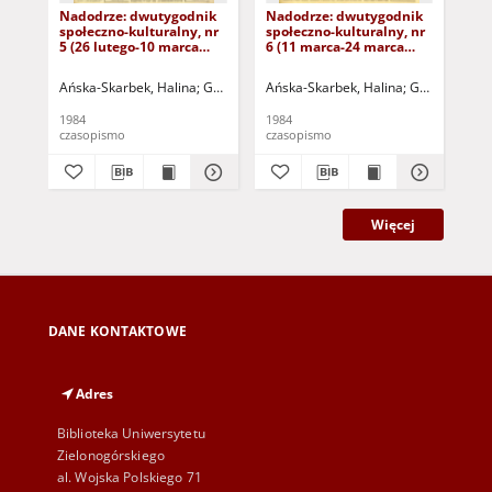
Nadodrze: dwutygodnik
Nadodrze: dwutygodnik
Na
społeczno-kulturalny, nr
społeczno-kulturalny, nr
spo
5 (26 lutego-10 marca
6 (11 marca-24 marca
3 (
1984)
1984)
19
Ańska-Skarbek, Halina
Grabowska, Lucyna
Ańska-Skarbek, Halina
Grochomalski, Piotr
Grabowska, 
Herma
Ańs
1984
1984
198
czasopismo
czasopismo
cza
Więcej
DANE KONTAKTOWE
Adres
Biblioteka Uniwersytetu
Zielonogórskiego
al. Wojska Polskiego 71