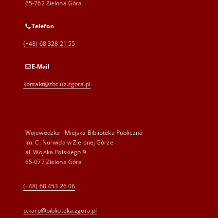
65-762 Zielona Góra
Telefon
(+48) 68 328 21 55
E-Mail
kontakt@zbc.uz.zgora.pl
Wojewódzka i Miejska Biblioteka Publiczna
im. C. Norwida w Zielonej Górze
al. Wojska Polskiego 9
65-077 Zielona Góra
(+48) 68 453 26 06
p.karp@biblioteka.zgora.pl