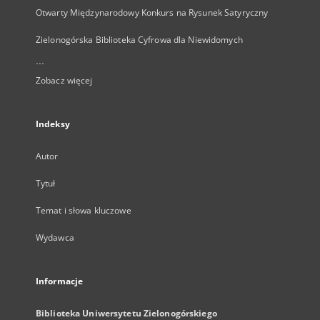
Otwarty Międzynarodowy Konkurs na Rysunek Satyryczny
Zielonogórska Biblioteka Cyfrowa dla Niewidomych
...
Zobacz więcej
Indeksy
Autor
Tytuł
Temat i słowa kluczowe
Wydawca
Informacje
Biblioteka Uniwersytetu Zielonogórskiego