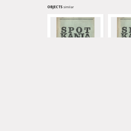
OBJECTS
similar
Spotkania: niezależne pismo
Spotkania:
młodych katolików, nr 4
młodych kat
(lipiec 1978)
(styczeń 19
1978
1979
czasopismo
czasopismo