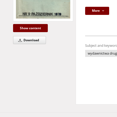
More
Show content
Download
Subject and keyword
wydawnictwa drug