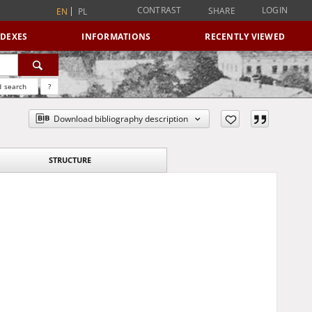
CONTRAST
LOGIN
SHARE
EN
PL
NDEXES
INFORMATIONS
RECENTLY VIEWED
 search
?
Download bibliography description
STRUCTURE