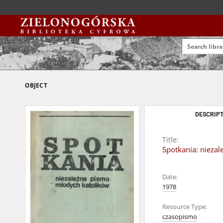
OBJECT
DESCRIPT
Title:
Spotkania: niezal
Date:
1978
Resource Type:
czasopismo