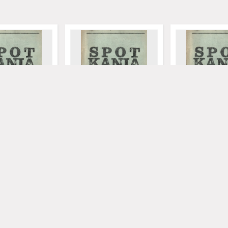
 niezależne pismo
Spotkania: niezależne pismo
Spotkania: nieza
olików, nr 6
młodych katolików, nr 7
młodych katolikó
79)
(lipiec 1979)
(lipiec 1979)
1979
1979
czasopismo
czasopismo