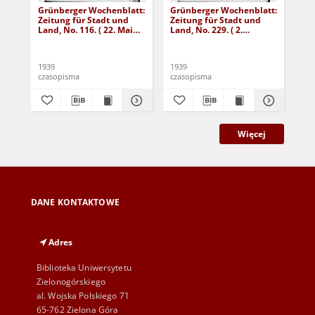
Grünberger Wochenblatt:
Grünberger Wochenblatt:
Gr
Zeitung für Stadt und
Zeitung für Stadt und
Zei
Land, No. 116. ( 22. Mai
Land, No. 229. ( 2.
Lan
1939)
Oktober 1939)
De
1939
1939
192
czasopisma
czasopisma
cza
Więcej
DANE KONTAKTOWE
Adres
Biblioteka Uniwersytetu
Zielonogórskiego
al. Wojska Polskiego 71
65-762 Zielona Góra