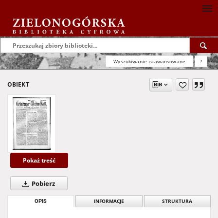
Wyszukiwanie zaawansowane
?
OBIEKT
Pokaż treść
Pobierz
OPIS
INFORMACJE
STRUKTURA