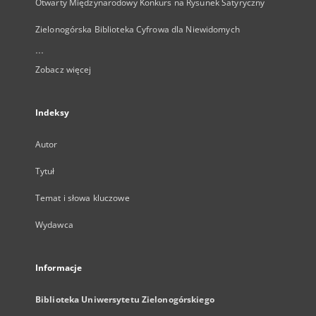
Otwarty Międzynarodowy Konkurs na Rysunek Satyryczny
Zielonogórska Biblioteka Cyfrowa dla Niewidomych
...
Zobacz więcej
Indeksy
Autor
Tytuł
Temat i słowa kluczowe
Wydawca
Informacje
Biblioteka Uniwersytetu Zielonogórskiego