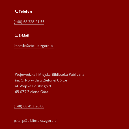
Telefon
(+48) 68 328 21 55
E-Mail
kontakt@zbc.uz.zgora.pl
Wojewódzka i Miejska Biblioteka Publiczna
im. C. Norwida w Zielonej Górze
al. Wojska Polskiego 9
65-077 Zielona Góra
(+48) 68 453 26 06
p.karp@biblioteka.zgora.pl