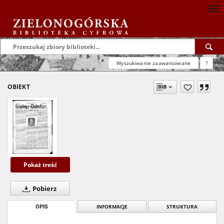
Wyszukiwanie zaawansowane
?
OBIEKT
Pokaż treść
Pobierz
OPIS
INFORMACJE
STRUKTURA