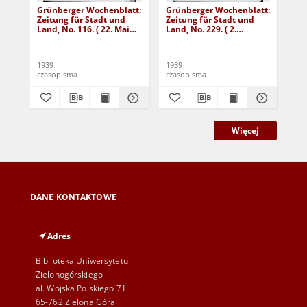
Grünberger Wochenblatt:
Grünberger Wochenblatt:
Gr
Zeitung für Stadt und
Zeitung für Stadt und
Zei
Land, No. 116. ( 22. Mai
Land, No. 229. ( 2.
Lan
1939)
Oktober 1939)
De
1939
1939
192
czasopisma
czasopisma
cza
Więcej
DANE KONTAKTOWE
Adres
Biblioteka Uniwersytetu
Zielonogórskiego
al. Wojska Polskiego 71
65-762 Zielona Góra