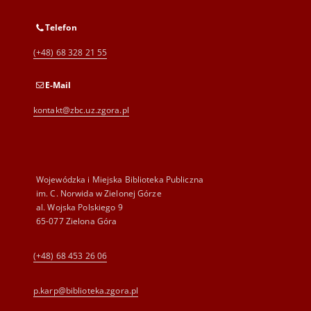
Telefon
(+48) 68 328 21 55
E-Mail
kontakt@zbc.uz.zgora.pl
Wojewódzka i Miejska Biblioteka Publiczna
im. C. Norwida w Zielonej Górze
al. Wojska Polskiego 9
65-077 Zielona Góra
(+48) 68 453 26 06
p.karp@biblioteka.zgora.pl