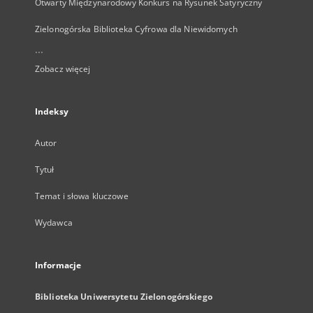
Otwarty Międzynarodowy Konkurs na Rysunek Satyryczny
Zielonogórska Biblioteka Cyfrowa dla Niewidomych
...
Zobacz więcej
Indeksy
Autor
Tytuł
Temat i słowa kluczowe
Wydawca
Informacje
Biblioteka Uniwersytetu Zielonogórskiego