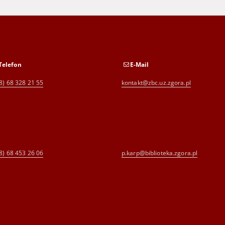
Telefon
E-Mail
8) 68 328 21 55
kontakt@zbc.uz.zgora.pl
8) 68 453 26 06
p.karp@biblioteka.zgora.pl