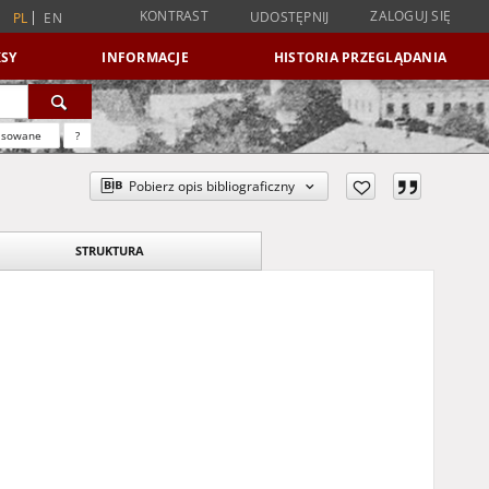
KONTRAST
ZALOGUJ SIĘ
UDOSTĘPNIJ
PL
EN
SY
INFORMACJE
HISTORIA PRZEGLĄDANIA
nsowane
?
Pobierz opis bibliograficzny
STRUKTURA