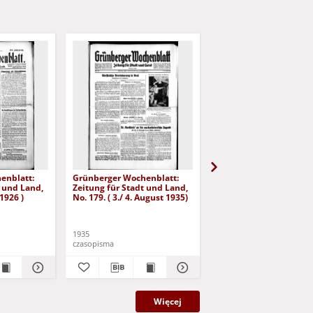
enblatt:
Grünberger Wochenblatt:
Grünberger Wochenbla
t und Land,
Zeitung für Stadt und Land,
Zeitung für Stadt und 
 1926 )
No. 179. ( 3./ 4. August 1935)
No. 180. ( 5. August 193
1935
1935
czasopisma
czasopisma
Więcej