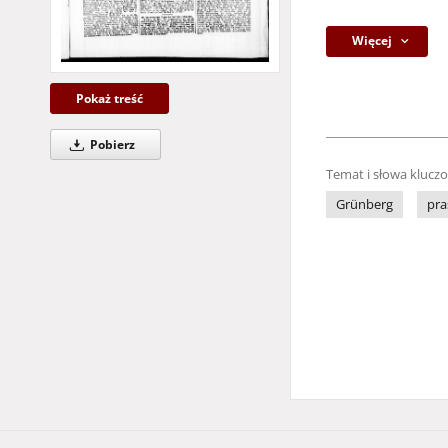
Więcej
Pokaż treść
Pobierz
Temat i słowa klucz
Grünberg
pra