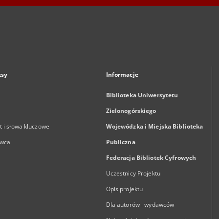
ksy
Informacje
Biblioteka Uniwersytetu
Zielonogórskiego
 i słowa kluczowe
Wojewódzka i Miejska Biblioteka
wca
Publiczna
Federacja Bibliotek Cyfrowych
Uczestnicy Projektu
Opis projektu
Dla autorów i wydawców