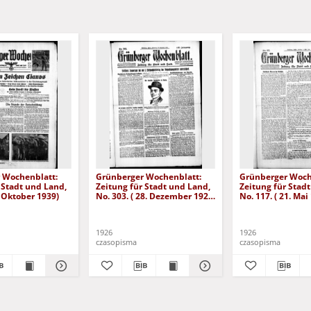
 Wochenblatt:
Grünberger Wochenblatt:
Grünberger Woch
 Stadt und Land,
Zeitung für Stadt und Land,
Zeitung für Stad
. Oktober 1939)
No. 303. ( 28. Dezember 1926
No. 117. ( 21. Mai
)
1926
1926
czasopisma
czasopisma