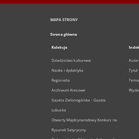
MAPA STRONY
Strona główna
Kolekcje
Inde
Dziedzictwo kulturowe
Autor
Nauka i dydaktyka
Tytuł
Regionalia
Temat
Archiwum Kresowe
Wyda
Gazeta Zielonogórska - Gazeta
Lubuska
Otwarty Międzynarodowy Konkurs na
Rysunek Satyryczny