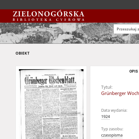
OBIEKT
OPIS
Tytuł:
Grünberger Wochen
Data wydania:
1924
Typ zasobu:
czasopisma