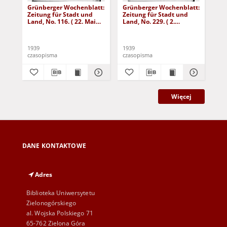
Grünberger Wochenblatt:
Grünberger Wochenblatt:
Gr
Zeitung für Stadt und
Zeitung für Stadt und
Zei
Land, No. 116. ( 22. Mai
Land, No. 229. ( 2.
Lan
1939)
Oktober 1939)
De
1939
1939
192
czasopisma
czasopisma
cza
Więcej
DANE KONTAKTOWE
Adres
Biblioteka Uniwersytetu
Zielonogórskiego
al. Wojska Polskiego 71
65-762 Zielona Góra