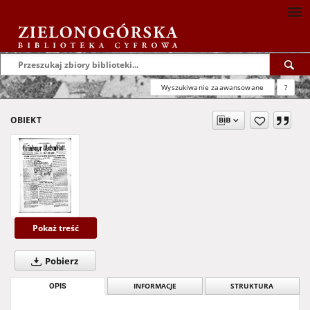
Wyszukiwanie zaawansowane
?
OBIEKT
Pokaż treść
Pobierz
OPIS
INFORMACJE
STRUKTURA