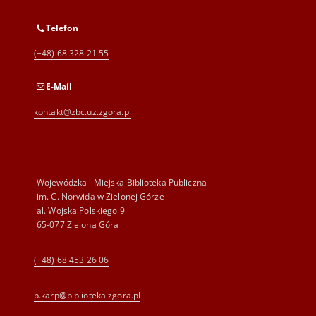
Telefon
(+48) 68 328 21 55
E-Mail
kontakt@zbc.uz.zgora.pl
Wojewódzka i Miejska Biblioteka Publiczna
im. C. Norwida w Zielonej Górze
al. Wojska Polskiego 9
65-077 Zielona Góra
(+48) 68 453 26 06
p.karp@biblioteka.zgora.pl