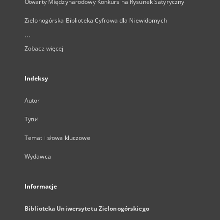
Otwarty Międzynarodowy Konkurs na Rysunek Satyryczny
Zielonogórska Biblioteka Cyfrowa dla Niewidomych
...
Zobacz więcej
Indeksy
Autor
Tytuł
Temat i słowa kluczowe
Wydawca
Informacje
Biblioteka Uniwersytetu Zielonogórskiego