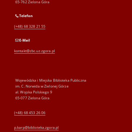
65-762 Zielona Góra
Telefon
(+48) 68 328 21 55
E-Mail
kontakt@zbc.uz.zgora.pl
Wojewódzka i Miejska Biblioteka Publiczna
im. C. Norwida w Zielonej Górze
al. Wojska Polskiego 9
65-077 Zielona Góra
(+48) 68 453 26 06
p.karp@biblioteka.zgora.pl