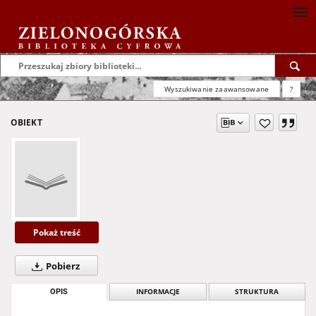
Wyszukiwanie zaawansowane
?
OBIEKT
Pokaż treść
Pobierz
OPIS
INFORMACJE
STRUKTURA