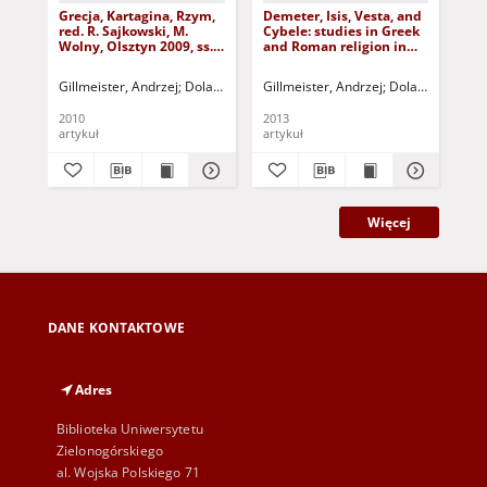
Grecja, Kartagina, Rzym,
Demeter, Isis, Vesta, and
Au
red. R. Sajkowski, M.
Cybele: studies in Greek
hu
Wolny, Olsztyn 2009, ss.
and Roman religion in
di
198 ("Z Antycznego
honour of Giulia Sfameni
co
Świata", t. 1) - recenzja
Gasparro, A.
hon
Gillmeister, Andrzej
Dolański, Dariusz - red.
Gillmeister, Andrzej
Nitschke, Bernadetta - re
Dolański, Dariusz
Gil
Mastrocinque, C. Giuffré
rec
Scibona (eds.), ?
2010
2013
200
Potsdamer
artykuł
artykuł
art
Altertumswissenschaftliche
Beiträge?, Bd. 36,
Stuttgart 2012, ss. 248 -
recenzja
Więcej
DANE KONTAKTOWE
Adres
Biblioteka Uniwersytetu
Zielonogórskiego
al. Wojska Polskiego 71