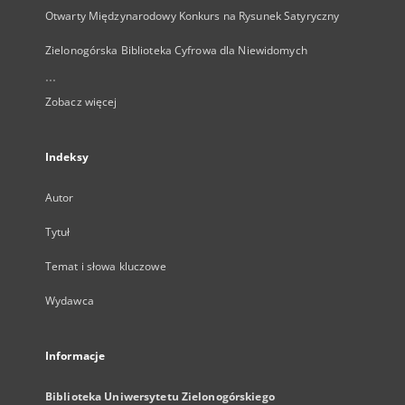
Otwarty Międzynarodowy Konkurs na Rysunek Satyryczny
Zielonogórska Biblioteka Cyfrowa dla Niewidomych
...
Zobacz więcej
Indeksy
Autor
Tytuł
Temat i słowa kluczowe
Wydawca
Informacje
Biblioteka Uniwersytetu Zielonogórskiego