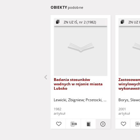
OBIEKTY
podobne
ZN UZ IŚ, nr 2 (1982)
ZN UZ I
Badania stosunków
Zastosowan
wodnych w rejonie miasta
winylowych
Lubsko
wykonawst
budowlanyc
wodnej = V
Lewicki, Zbigniew
Przetocki, Marek
Wróbel, Iren
Borys, Sław
piles use i
managemen
1982
2001
artykuł
artykuł