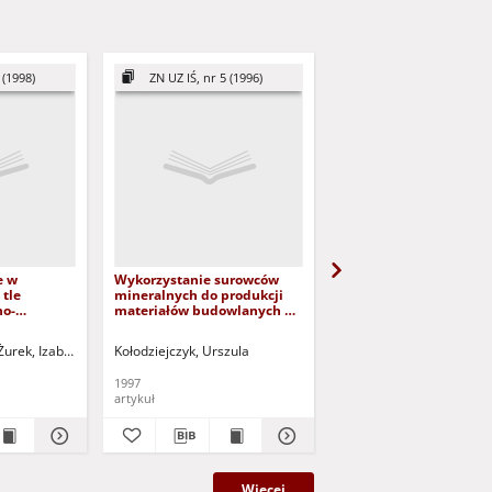
 (1998)
ZN UZ IŚ, nr 5 (1996)
Rocznik Lubuski, 3
e w
Wykorzystanie surowców
Słowiańska chata z VI 
tle
mineralnych do produkcji
(z badań archeologicz
no-
materiałów budowlanych w
Pszczewie)
łoża
województwie
zielonogórskim
Żurek, Izabela
Kołodziejczyk, Urszula
Dąbrowski, Edward (192
1997
1962
artykuł
artykuł
Więcej