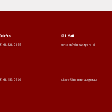
Telefon
E-Mail
8) 68 328 21 55
kontakt@zbc.uz.zgora.pl
8) 68 453 26 06
p.karp@biblioteka.zgora.pl