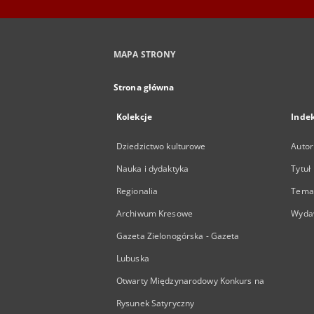
MAPA STRONY
Strona główna
Kolekcje
Inde
Dziedzictwo kulturowe
Autor
Nauka i dydaktyka
Tytuł
Regionalia
Temat
Archiwum Kresowe
Wyda
Gazeta Zielonogórska - Gazeta
Lubuska
Otwarty Międzynarodowy Konkurs na
Rysunek Satyryczny