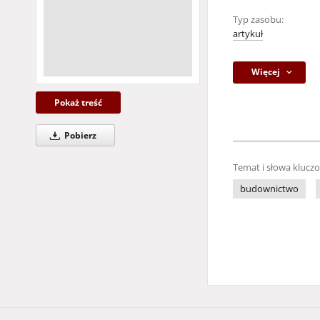
Typ zasobu:
artykuł
Więcej
Pokaż treść
Pobierz
Temat i słowa klucz
budownictwo