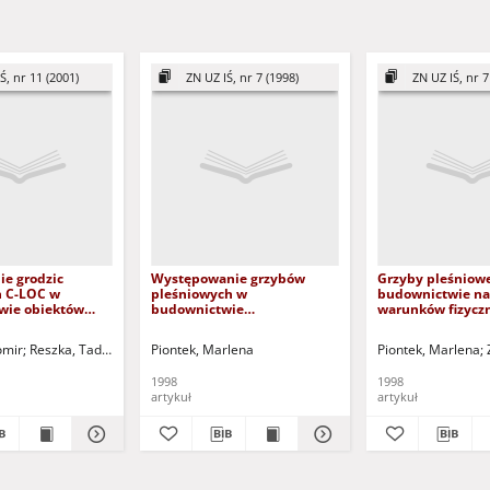
Ś, nr 11 (2001)
ZN UZ IŚ, nr 7 (1998)
ZN UZ IŚ, nr 7
ie grodzic
Występowanie grzybów
Grzyby pleśniow
 C-LOC w
pleśniowych w
budownictwie na 
wie obiektów
budownictwie
warunków fizycz
h gospodarki
mieszkaniowym
chemicznych pod
inyl C-LOC sheet
eusz
omir
Reszka, Tadeusz
Piontek, Marlena
Piontek, Marlena
n the water
t objects
1998
1998
artykuł
artykuł