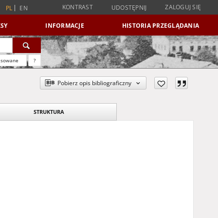
KONTRAST
ZALOGUJ SIĘ
UDOSTĘPNIJ
PL
EN
SY
INFORMACJE
HISTORIA PRZEGLĄDANIA
nsowane
?
Pobierz opis bibliograficzny
STRUKTURA