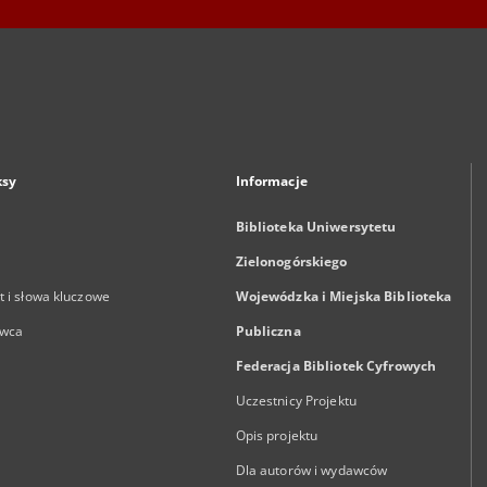
ksy
Informacje
Biblioteka Uniwersytetu
Zielonogórskiego
 i słowa kluczowe
Wojewódzka i Miejska Biblioteka
wca
Publiczna
Federacja Bibliotek Cyfrowych
Uczestnicy Projektu
Opis projektu
Dla autorów i wydawców