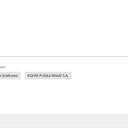
owe:
-ściekowa
KGHM Polska Miedź S.A.