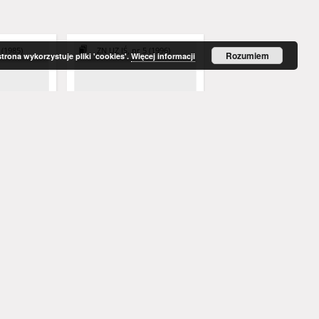
 (1985)
ZN UZ IŚ, nr 5 (1996)
ZN UZ IŚ, nr 4 (1988)
Rozumiem
strona wykorzystuje pliki 'cookies'.
Więcej informacji
iązków
Koagulacja jako
Rozwój technologii
ódłem
strukturotwórczy proces
oczyszczania ścieków:
stabilizacji
separacji w oczyszczaniu
zamierzenia i rzeczywi
wody i ścieków
na
Dymaczewski, Zbysław
Kempa, Edward S.
Graczyk, Magdalena
Sozański, Marek M
1997
1988
artykuł
artykuł
Więcej