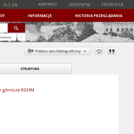
KONTRAST
ZALOGUJ SIĘ
UDOSTĘPNIJ
PL
EN
SY
INFORMACJE
HISTORIA PRZEGLĄDANIA
nsowane
?
Pobierz opis bibliograficzny
STRUKTURA
dy górnicze KGHM