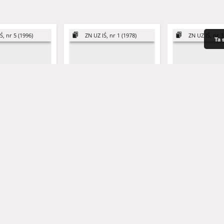
Ś, nr 5 (1996)
ZN UZ IŚ, nr 1 (1978)
ZN UZ IŚ, nr 3
Ta 
ć i warunki
Obecny stan techniki
Biokonwersja zw
j defosfatacji
produkcji celulozy -
organicznych źr
zagadniene gospodarki
odzysku energii i 
wodno-ściekowej przemysłu
ścieków
celulozowniczego
irosław
Graczyk, Magdalena
Graczyk, Magdale
1978
1985
artykuł
artykuł