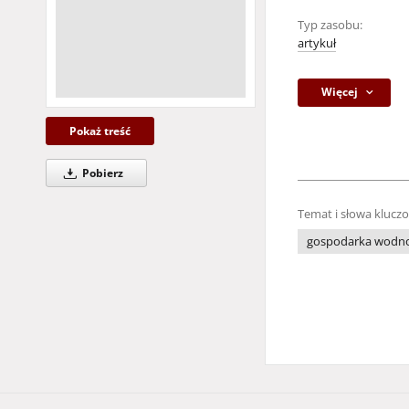
Typ zasobu:
artykuł
Więcej
Pokaż treść
Pobierz
Temat i słowa klucz
gospodarka wodno