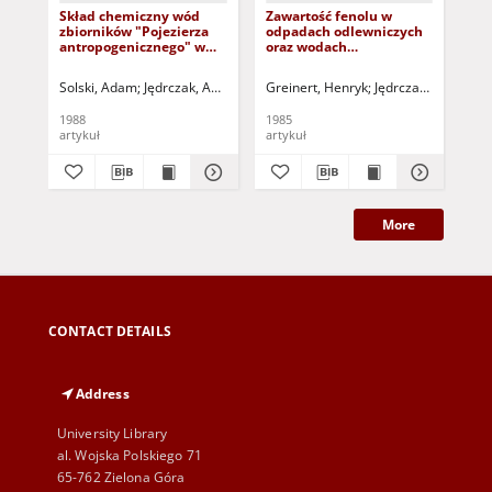
Skład chemiczny wód
Zawartość fenolu w
Oc
zbiorników "Pojezierza
odpadach odlewniczych
dzi
antropogenicznego" w
oraz wodach
wy
rejonie Tuplice - Łęknica
podziemnych i
sk
powierzchniowych w
pr
Solski, Adam
Jędrczak, Andrzej
Matejczuk, Władysław
Greinert, Henryk
Jędrczak, Andrzej
Gre
sąsiedztwie wysypiska
wy
wo
1988
1985
198
wy
artykuł
artykuł
art
prz
More
CONTACT DETAILS
Address
University Library
al. Wojska Polskiego 71
65-762 Zielona Góra