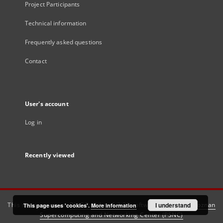
Project Participants
Technical information
Frequently asked questions
Contact
User's account
Log in
Recently viewed
This service runs on
DInGO dLibra 6.3.21
software created by
I understand
Poznan
This page uses 'cookies'.
More information
Supercomputing and Networking Center (PSNC)