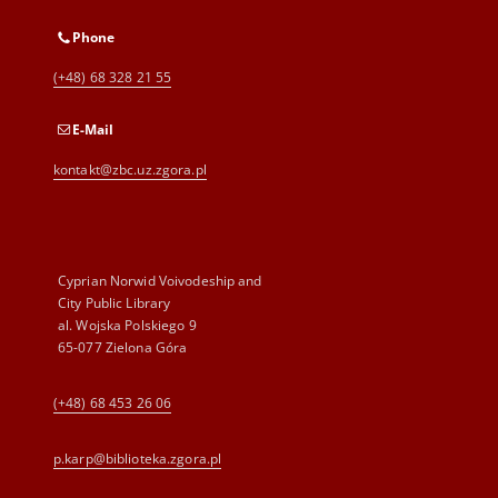
Phone
(+48) 68 328 21 55
E-Mail
kontakt@zbc.uz.zgora.pl
Cyprian Norwid Voivodeship and
City Public Library
al. Wojska Polskiego 9
65-077 Zielona Góra
(+48) 68 453 26 06
p.karp@biblioteka.zgora.pl