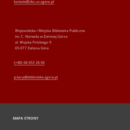
kontakt@zbc.uz.zgora.pl
Wojewódzka i Miejska Biblioteka Publiczna
im. C. Norwida w Zielonej Górze
al. Wojska Polskiego 9
65-077 Zielona Góra
(+48) 68 453 26 06
p.karp@biblioteka.zgora.pl
MAPA STRONY