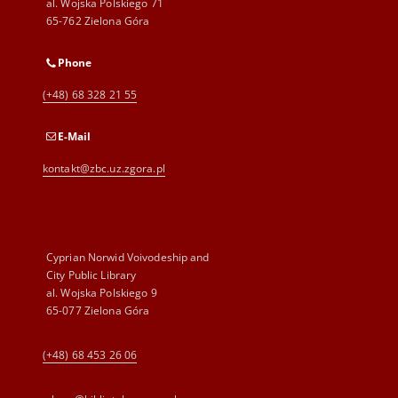
al. Wojska Polskiego 71
65-762 Zielona Góra
Phone
(+48) 68 328 21 55
E-Mail
kontakt@zbc.uz.zgora.pl
Cyprian Norwid Voivodeship and
City Public Library
al. Wojska Polskiego 9
65-077 Zielona Góra
(+48) 68 453 26 06