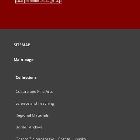
p.karp@biblioteka.zgora.pl
SITEMAP
Main page
Collections
Culture and Fine Arts
Science and Teaching
Regional Materials
Border Archive
Gazeta Zielonogórska - Gazeta Lubuska