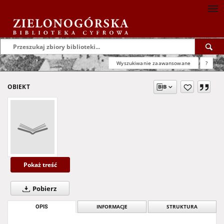
Wyszukiwanie zaawansowane
?
OBIEKT
Pokaż treść
Pobierz
OPIS
INFORMACJE
STRUKTURA