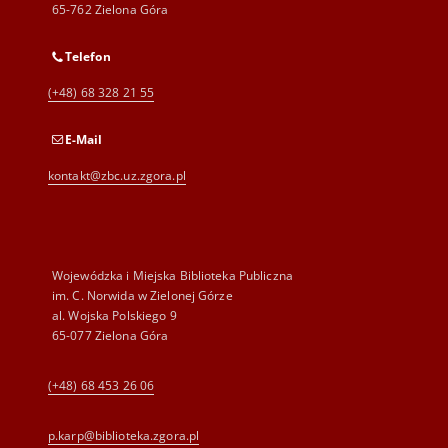
65-762 Zielona Góra
Telefon
(+48) 68 328 21 55
E-Mail
kontakt@zbc.uz.zgora.pl
Wojewódzka i Miejska Biblioteka Publiczna
im. C. Norwida w Zielonej Górze
al. Wojska Polskiego 9
65-077 Zielona Góra
(+48) 68 453 26 06
p.karp@biblioteka.zgora.pl