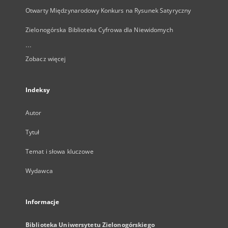
Otwarty Międzynarodowy Konkurs na Rysunek Satyryczny
Zielonogórska Biblioteka Cyfrowa dla Niewidomych
...
Zobacz więcej
Indeksy
Autor
Tytuł
Temat i słowa kluczowe
Wydawca
Informacje
Biblioteka Uniwersytetu Zielonogórskiego