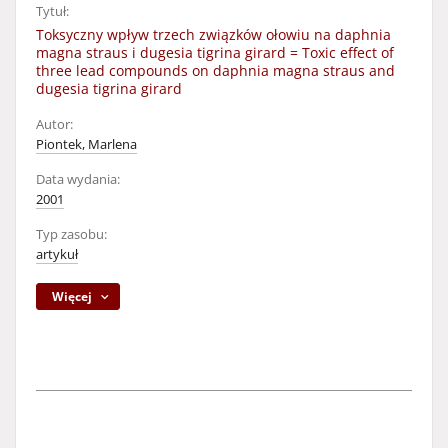
Tytuł:
Toksyczny wpływ trzech związków ołowiu na daphnia
magna straus i dugesia tigrina girard = Toxic effect of
three lead compounds on daphnia magna straus and
dugesia tigrina girard
Autor:
Piontek, Marlena
Data wydania:
2001
Typ zasobu:
artykuł
Więcej