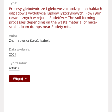
Tytuł:
Procesy glebotwórcze i glebowe zachodzące na haldach
odpadów z wydobycia łupków łyszczykowych, iłów i glin
ceramicznych w rejonie Sudetów = The soil forming
processes depending on the waste material of mica-
schist, loam dumps near Sudety mts.
Autor:
Znamirowska-Karaś, Izabela
Data wydania:
2001
Typ zasobu:
artykuł
Więcej