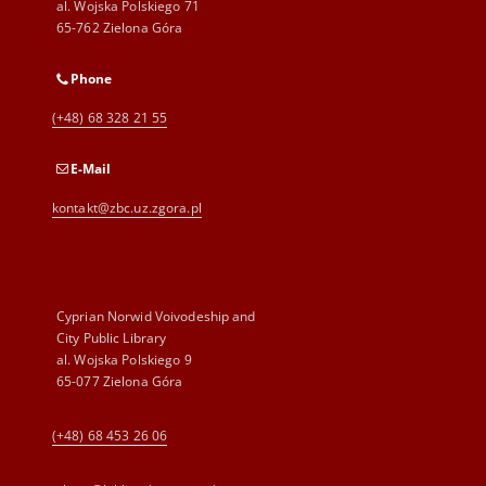
al. Wojska Polskiego 71
65-762 Zielona Góra
Phone
(+48) 68 328 21 55
E-Mail
kontakt@zbc.uz.zgora.pl
Cyprian Norwid Voivodeship and
City Public Library
al. Wojska Polskiego 9
65-077 Zielona Góra
(+48) 68 453 26 06