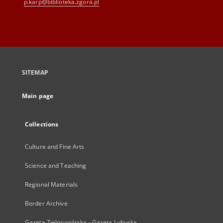
p.karp@biblioteka.zgora.pl
SITEMAP
Main page
Collections
Culture and Fine Arts
Science and Teaching
Regional Materials
Border Archive
Gazeta Zielonogórska - Gazeta Lubuska