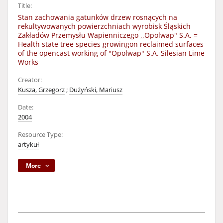
Title:
Stan zachowania gatunków drzew rosnących na
rekultywowanych powierzchniach wyrobisk Śląskich
Zakładów Przemysłu Wapienniczego ,,Opolwap" S.A. =
Health state tree species growingon reclaimed surfaces
of the opencast working of "Opolwap" S.A. Silesian Lime
Works
Creator:
Kusza, Grzegorz
;
Dużyński, Mariusz
Date:
2004
Resource Type:
artykuł
More