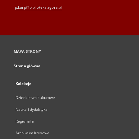
p.karp@biblioteka.zgora.pl
MAPA STRONY
Strona główna
Kolekcje
Dziedzictwo kulturowe
Nauka i dydaktyka
Regionalia
Archiwum Kresowe