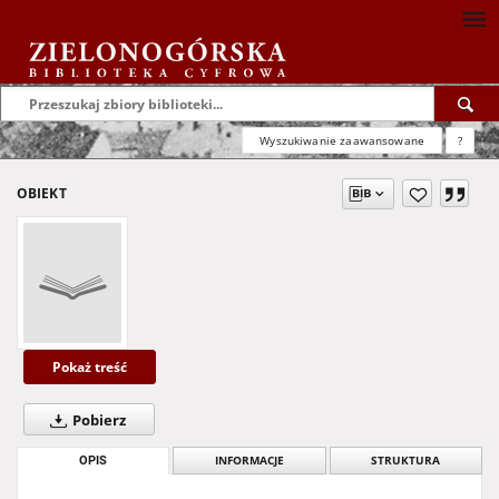
Wyszukiwanie zaawansowane
?
OBIEKT
Pokaż treść
Pobierz
OPIS
INFORMACJE
STRUKTURA