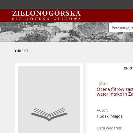
OBIEKT
OPIS
Tytuł:
Ocena filtrów zas
water intake in 
Autor:
Hudak, Magda
Data wydania: