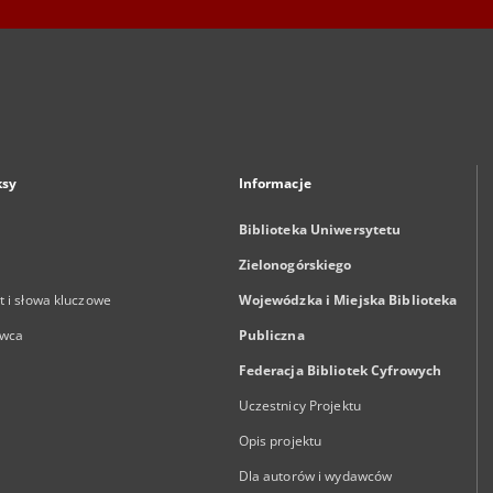
ksy
Informacje
Biblioteka Uniwersytetu
Zielonogórskiego
 i słowa kluczowe
Wojewódzka i Miejska Biblioteka
wca
Publiczna
Federacja Bibliotek Cyfrowych
Uczestnicy Projektu
Opis projektu
Dla autorów i wydawców