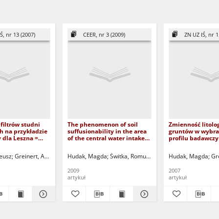
Ś, nr 13 (2007)
CEER, nr 3 (2009)
ZN UZ IŚ, nr 1
filtrów studni
The phenomenon of soil
Zmienność litolo
h na przykładzie
suffusionability in the area
gruntów w wybr
 dla Leszna =
of the central water intake
profilu badawcz
f wells screens
in Zawada near Zielona Góra
zlokalizowanych 
 for the example
zbiorników poko
eusz
zyk, Urszula - red.
Greinert, Andrzej - red.
Hudak, Magda
Kołodziejczyk, Urszula - red.
Świtka, Romuald - red.
Hudak, Magda
Gre
ter intake for
w rejonie Łęknicy
litological variabi
2009
2007
ground in the ch
artykuł
artykuł
investigation?s p
whithim of anth
lake in Łęknica r