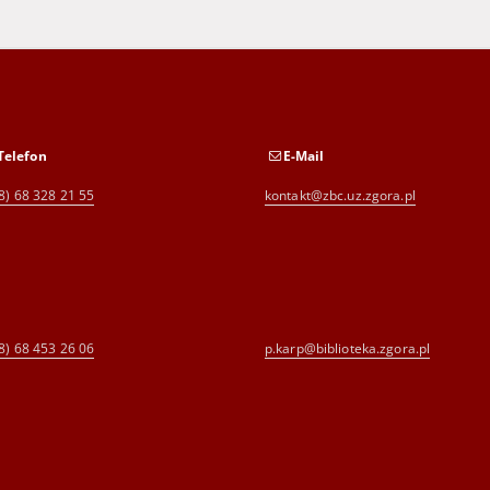
Telefon
E-Mail
8) 68 328 21 55
kontakt@zbc.uz.zgora.pl
8) 68 453 26 06
p.karp@biblioteka.zgora.pl