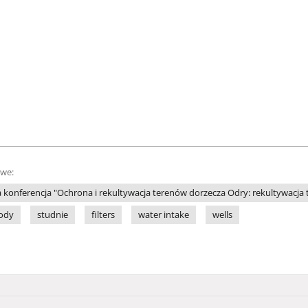
owe:
konferencja "Ochrona i rekultywacja terenów dorzecza Odry: rekultywacja
wody
studnie
filters
water intake
wells