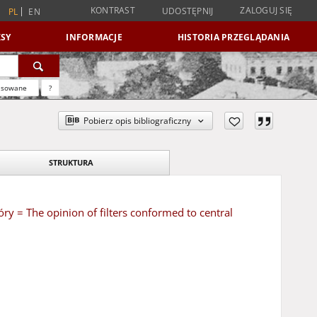
KONTRAST
ZALOGUJ SIĘ
UDOSTĘPNIJ
PL
EN
SY
INFORMACJE
HISTORIA PRZEGLĄDANIA
nsowane
?
Pobierz opis bibliograficzny
STRUKTURA
y = The opinion of filters conformed to central