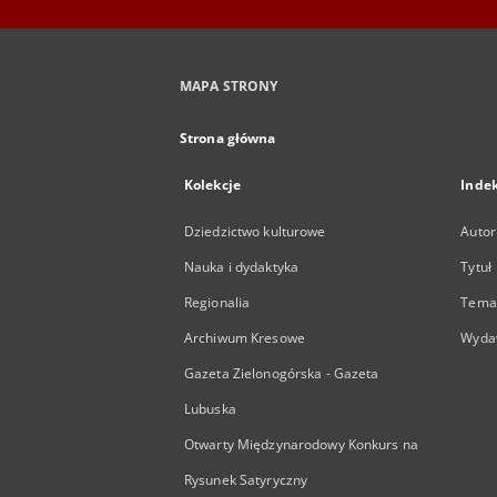
MAPA STRONY
Strona główna
Kolekcje
Inde
Dziedzictwo kulturowe
Autor
Nauka i dydaktyka
Tytuł
Regionalia
Temat
Archiwum Kresowe
Wyda
Gazeta Zielonogórska - Gazeta
Lubuska
Otwarty Międzynarodowy Konkurs na
Rysunek Satyryczny