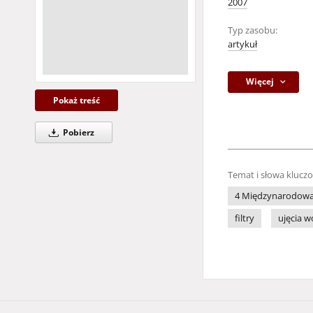
2007
Typ zasobu:
artykuł
Więcej
Pokaż treść
Pobierz
Temat i słowa klucz
4 Międzynarodowa 
filtry
ujęcia 