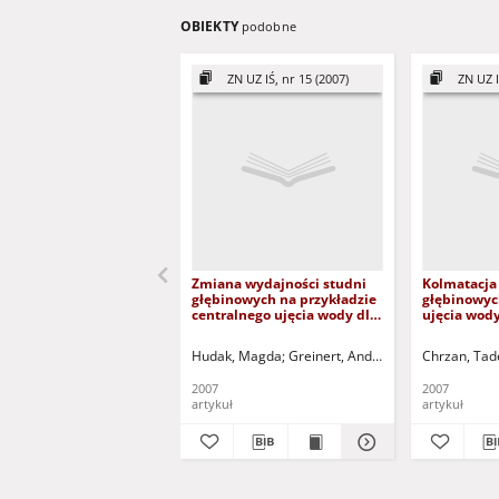
OBIEKTY
podobne
ZN UZ IŚ, nr 15 (2007)
ZN UZ I
Zmiana wydajności studni
Kolmatacja 
głębinowych na przykładzie
głębinowyc
centralnego ujęcia wody dla
ujęcia wody
Zielonej Góry = The variation
Colmatage o
of the efficiency of wells in
deeps wells
Hudak, Magda
Greinert, Andrzej - red.
Chrzan, Tad
Kołodziejc
the central water intake in
of groundwa
Zawada near Zielona Góra
Leszno city
2007
2007
artykuł
artykuł