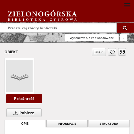
Wyszukiwanie zaawansowane
?
OBIEKT
Pokaż treść
Pobierz
OPIS
INFORMACJE
STRUKTURA