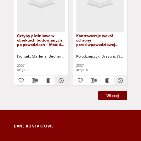
Grzyby pleśniowe w
Kontrowersje wokół
Rol
obiektach budowlanych
ochrony
oc
po powodziach = Moulds
przeciwpowodziowej
pr
in housing buildings
Słubic = Argumentations
lu
after floods
around flood protection
= M
Piontek, Marlena
Bednar, Katarzyna
Kołodziejczyk, Urszula
Greinert, Andrzej - red.
Warcholak, Pi
Kołodziej
Koł
of Słubice city
ret
flo
2007
2007
200
lub
artykuł
artykuł
art
Od
Więcej
DANE KONTAKTOWE