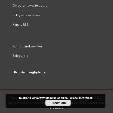
Oprogramowanie dLibra
Polityka prywatności
Kanały RSS
Konto użytkownika
Zaloguj się
Historia przeglądania
Ten serwis działa dzięki oprogramowaniu
DInGO dLibra 6.3.21
Ta strona wykorzystuje pliki 'cookies'.
Więcej informacji
opracowanemu przez
Poznańskie Centrum Superkomputerowo-
Rozumiem
Sieciowe