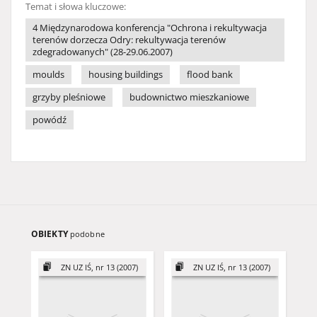
Temat i słowa kluczowe:
4 Międzynarodowa konferencja "Ochrona i rekultywacja
terenów dorzecza Odry: rekultywacja terenów
zdegradowanych" (28-29.06.2007)
moulds
housing buildings
flood bank
grzyby pleśniowe
budownictwo mieszkaniowe
powódź
OBIEKTY
podobne
ZN UZ IŚ, nr 13 (2007)
ZN UZ IŚ, nr 13 (2007)