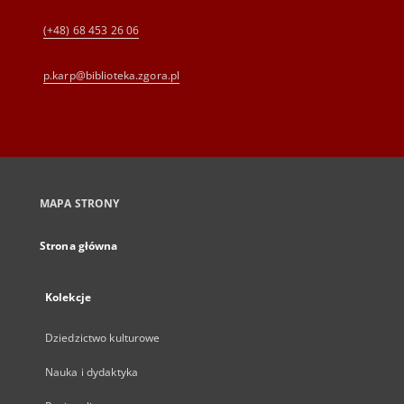
(+48) 68 453 26 06
p.karp@biblioteka.zgora.pl
MAPA STRONY
Strona główna
Kolekcje
Dziedzictwo kulturowe
Nauka i dydaktyka