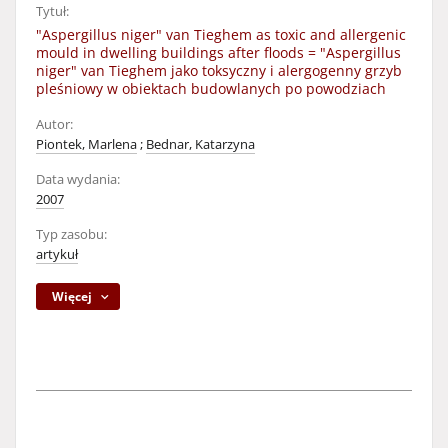
Tytuł:
"Aspergillus niger" van Tieghem as toxic and allergenic
mould in dwelling buildings after floods = "Aspergillus
niger" van Tieghem jako toksyczny i alergogenny grzyb
pleśniowy w obiektach budowlanych po powodziach
Autor:
Piontek, Marlena
;
Bednar, Katarzyna
Data wydania:
2007
Typ zasobu:
artykuł
Więcej