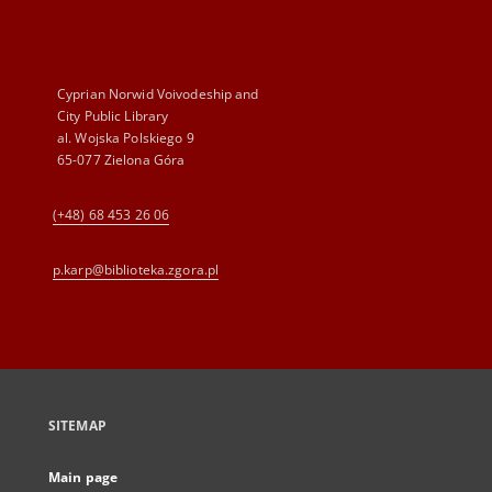
Cyprian Norwid Voivodeship and
City Public Library
al. Wojska Polskiego 9
65-077 Zielona Góra
(+48) 68 453 26 06
p.karp@biblioteka.zgora.pl
SITEMAP
Main page