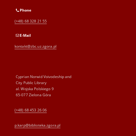
Phone
(+48) 68 328 21 55
E-Mail
kontakt@zbc.uz.zgora.pl
Cyprian Norwid Voivodeship and
City Public Library
al. Wojska Polskiego 9
65-077 Zielona Góra
(+48) 68 453 26 06
p.karp@biblioteka.zgora.pl