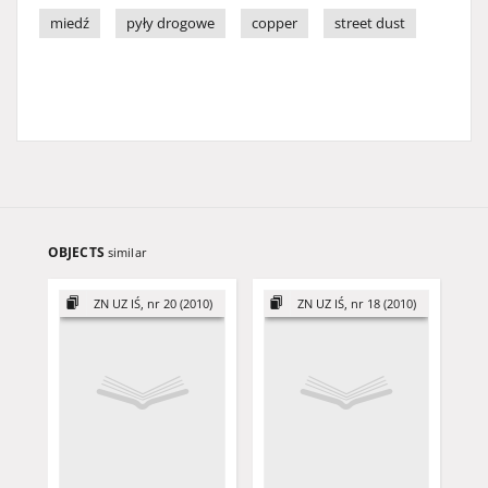
miedź
pyły drogowe
copper
street dust
OBJECTS
similar
ZN UZ IŚ, nr 20 (2010)
ZN UZ IŚ, nr 18 (2010)