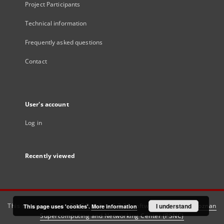
Project Participants
Technical information
Frequently asked questions
Contact
User's account
Log in
Recently viewed
This service runs on
DInGO dLibra 6.3.21
software created by
I understand
Poznan
This page uses 'cookies'.
More information
Supercomputing and Networking Center (PSNC)