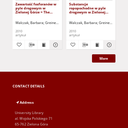
Zawartość fosforanów w
Substancje
Zaw
pyle drogowym w
ropopochodne w pyle
fo
Zielonej Górze = The
drogowym w Zielonej
prz
phosphate content in the
Górze = Petroleum
ka
street dust in Zielona
substances in the street
dr
Walczak, Barbara
Greinert, Andrzej - red.
Walczak, Barbara
Kołodziejczyk, Urszula - red.
Greinert, Andrzej -
Wal
Gora
deposits in Zielona Góra
Gór
con
2010
2010
200
acc
artykuł
artykuł
art
ni 
dus
More
CONTACT DETAILS
Address
University Library
al. Wojska Polskiego 71
65-762 Zielona Góra